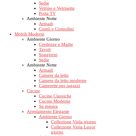
Sedie
Vetrine e Vetrinette
Porta TV
Ambiente Notte
Armadi
Comò e Comodini
Mobili Moderni
Ambiente Giorno
Credenze e Madie
Tavoli
Soggiorni
Sedie
Ambiente Notte
Armadi
Camere da letto
Camere da letto moderne
Camerette per ragazzi
Cucine
Cucine Classiche
Cucine Moderne
Su misura
Arredamento Elegante
Ambiente Giorno
Collezione Viola giorno
Collezione Viola Luxor
giorno