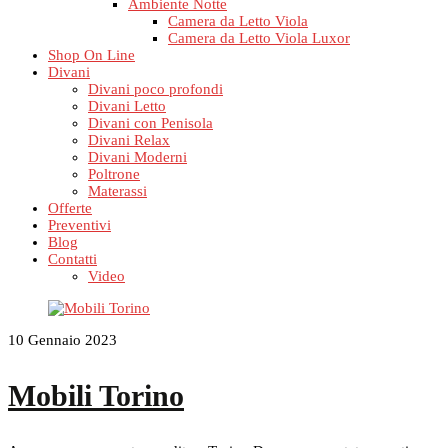
Ambiente Notte
Camera da Letto Viola
Camera da Letto Viola Luxor
Shop On Line
Divani
Divani poco profondi
Divani Letto
Divani con Penisola
Divani Relax
Divani Moderni
Poltrone
Materassi
Offerte
Preventivi
Blog
Contatti
Video
10 Gennaio 2023
Mobili Torino