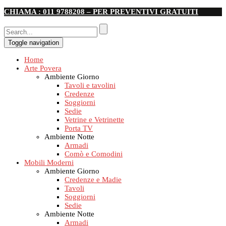
CHIAMA : 011 9788208 – PER PREVENTIVI GRATUITI
Toggle navigation
Home
Arte Povera
Ambiente Giorno
Tavoli e tavolini
Credenze
Soggiorni
Sedie
Vetrine e Vetrinette
Porta TV
Ambiente Notte
Armadi
Comò e Comodini
Mobili Moderni
Ambiente Giorno
Credenze e Madie
Tavoli
Soggiorni
Sedie
Ambiente Notte
Armadi