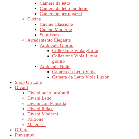
Camere da letto
Camere da letto moderne
Camerette per ragazzi
Cucine
Cucine Classiche
Cucine Moderne
Su misura
Arredamento Elegante
Ambiente Giorno
Collezione Viola giorno
Collezione Viola Luxor
giorno
Ambiente Notte
Camera da Letto Viola
Camera da Letto Viola Luxor
Shop On Line
Divani
Divani poco profondi
Divani Letto
Divani con Penisola
Divani Relax
Divani Moderni
Poltrone
Materassi
Offerte
Preventivi