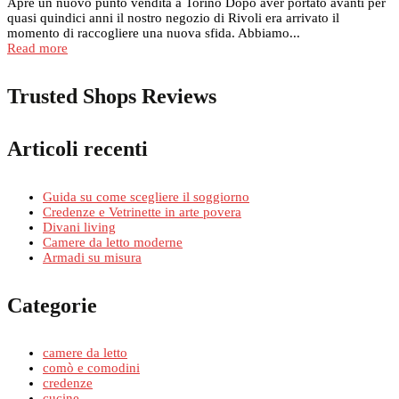
Apre un nuovo punto vendita a Torino Dopo aver portato avanti per
quasi quindici anni il nostro negozio di Rivoli era arrivato il
momento di raccogliere una nuova sfida. Abbiamo...
Read more
Trusted Shops Reviews
Articoli recenti
Guida su come scegliere il soggiorno
Credenze e Vetrinette in arte povera
Divani living
Camere da letto moderne
Armadi su misura
Categorie
camere da letto
comò e comodini
credenze
cucine