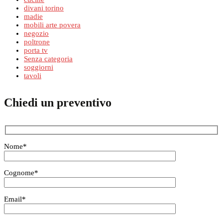
divani torino
madie
mobili arte povera
negozio
poltrone
porta tv
Senza categoria
soggiorni
tavoli
Chiedi un preventivo
Nome
*
Cognome
*
Email
*