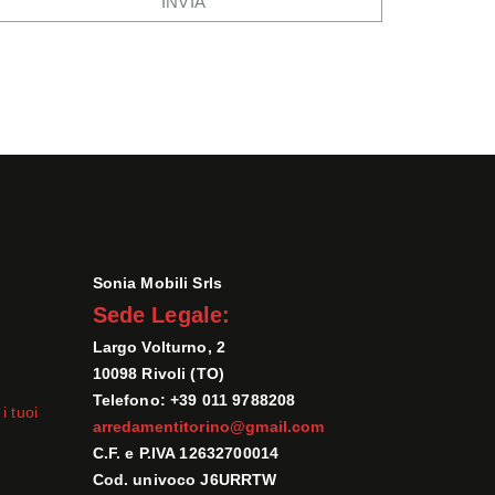
Sonia Mobili Srls
Sede Legale:
Largo Volturno, 2
10098 Rivoli (TO)
Telefono: +39 011 9788208
i tuoi
arredamentitorino@gmail.com
C.F. e P.IVA 12632700014
Cod. univoco J6URRTW