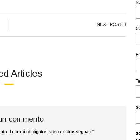
N
NEXT POST
C
E
ed Articles
Te
S
 un commento
cato.
I campi obbligatori sono contrassegnati
*
S