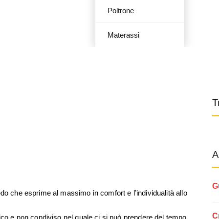
Poltrone
Materassi
T
A
G
do che esprime al massimo in comfort e l’individualità allo
C
ico e non condiviso nel quale ci si può prendere del tempo