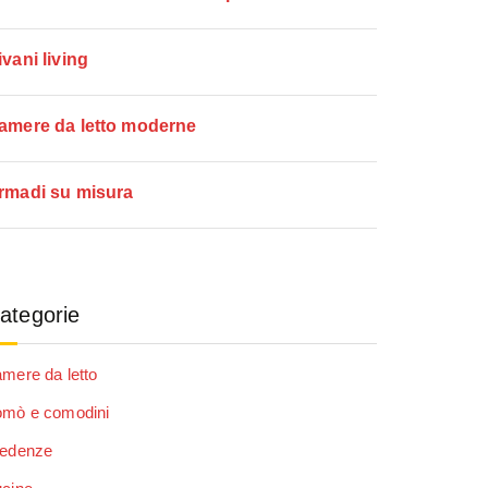
ivani living
amere da letto moderne
rmadi su misura
ategorie
mere da letto
omò e comodini
redenze