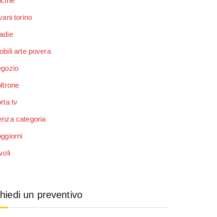
ucine
vani torino
adie
bili arte povera
egozio
ltrone
rta tv
enza categoria
ggiorni
voli
hiedi un preventivo