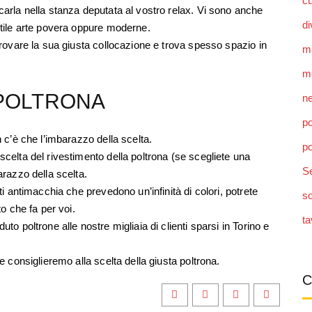
c
carla nella stanza deputata al vostro relax. Vi sono anche
di
stile arte povera oppure moderne.
trovare la sua giusta collocazione e trova spesso spazio in
m
mo
 POLTRONA
n
po
n c’è che l’imbarazzo della scelta.
po
scelta del rivestimento della poltrona (se scegliete una
S
arazzo della scelta.
ti antimacchia che prevedono un’infinità di colori, potrete
so
to che fa per voi.
ta
to poltrone alle nostre migliaia di clienti sparsi in Torino e
e consiglieremo alla scelta della giusta poltrona.
C