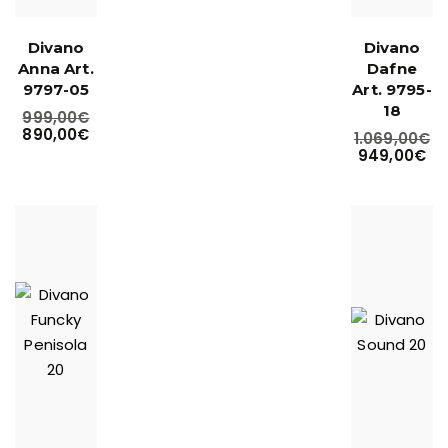
Divano
Divano
Anna Art.
Dafne
9797-05
Art. 9795-
18
999,00
€
890,00
€
1.069,00
€
949,00
€