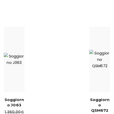
Soggiorn
Soggiorn
o J063
o
QSM672
1.360,00
€