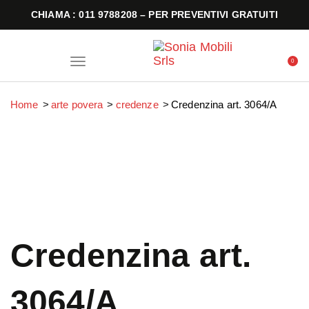
CHIAMA : 011 9788208 – PER PREVENTIVI GRATUITI
T
0
o
g
g
l
Home
arte povera
credenze
Credenzina art. 3064/A
e
n
a
v
i
g
a
t
i
o
n
Credenzina art.
3064/A