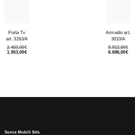
Porta Tv
Armadio art.
art. 3263/A
3010/A
2.403,00
€
8.912,00
€
1.953,00
€
6.686,00
€
Sonia Mobili Srls