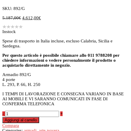
SKU: 892/G
Il
Il
5.187,00
€
4.612,00
€
prezzo
prezzo
originale
attuale
Instock
era:
è:
5.187,00€.
4.612,00€.
Spese di trasporto in Italia incluse, escluso Calabria, Sicilia e
Sardegna.
Per questo articolo è possibile chiamare allo 011 9788208 per
chiedere informazioni o vedere personalmente il prodotto o
acquistarlo direttamente in negozio.
Armadio 892/G
4 porte
L. 293, P. 66, H. 250
I TEMPI DI LAVORAZIONE E CONSEGNA VARIANO IN BASE
AI MOBILI E VI SARANNO COMUNICATI IN FASE DI
CONFERMA TELEFONICA
Armadio
-
+
Art.
Aggiungi al carrello
892/G
Compara
quantità
Categories:
armadi
,
arte povera