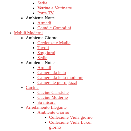
Sedie
Vetrine e Vetrinette
Porta TV
Ambiente Notte
Armadi
Comò e Comodini
Mobili Moderni
Ambiente Giorno
Credenze e Madie
Tavoli
Soggiorni
Sedie
Ambiente Notte
Armadi
Camere da letto
Camere da letto moderne
Camerette per ragazzi
Cucine
Cucine Classiche
Cucine Moderne
Su misura
Arredamento Elegante
Ambiente Giorno
Collezione Viola giorno
Collezione Viola Luxor
giorno