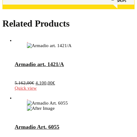
Related Products
Armadio art. 1421/A
Il
Il
5.162,00
€
4.100,00
€
prezzo
prezzo
Quick view
originale
attuale
era:
è:
5.162,00€.
4.100,00€.
Armadio Art. 6055