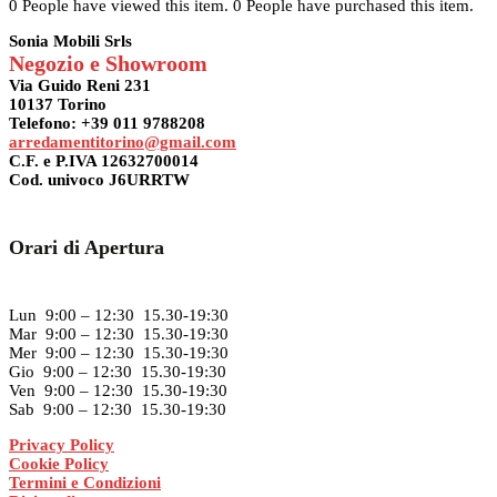
0 People have viewed this item.
0 People have purchased this item.
era:
è:
2.748,00€.
2.362,00€.
Sonia Mobili Srls
Negozio e Showroom
Via Guido Reni 231
10137 Torino
Telefono: +39 011 9788208
arredamentitorino@gmail.com
C.F. e P.IVA 12632700014
Cod. univoco J6URRTW
Orari di Apertura
Lun 9:00 – 12:30 15.30-19:30
Mar 9:00 – 12:30 15.30-19:30
Mer 9:00 – 12:30 15.30-19:30
Gio 9:00 – 12:30 15.30-19:30
Ven 9:00 – 12:30 15.30-19:30
Sab 9:00 – 12:30 15.30-19:30
Privacy Policy
Cookie Policy
Termini e Condizioni