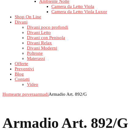
Ambiente Notte
Camera da Letto Viola
Camera da Letto Viola Luxor
Shop On Line
Divani
Divani poco profondi
Divani Letto
Divani con Penisola
Divani Relax
Divani Moderni
Poltrone
Materassi
Offerte
Preventivi
Blog
Contatti
Video
Home
arte povera
armadi
Armadio Art. 892/G
Armadio Art. 892/G