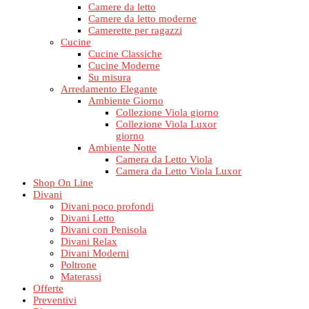
Camere da letto
Camere da letto moderne
Camerette per ragazzi
Cucine
Cucine Classiche
Cucine Moderne
Su misura
Arredamento Elegante
Ambiente Giorno
Collezione Viola giorno
Collezione Viola Luxor
giorno
Ambiente Notte
Camera da Letto Viola
Camera da Letto Viola Luxor
Shop On Line
Divani
Divani poco profondi
Divani Letto
Divani con Penisola
Divani Relax
Divani Moderni
Poltrone
Materassi
Offerte
Preventivi