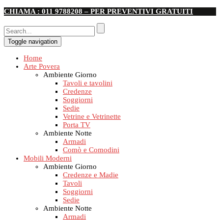
CHIAMA : 011 9788208 – PER PREVENTIVI GRATUITI
Toggle navigation
Home
Arte Povera
Ambiente Giorno
Tavoli e tavolini
Credenze
Soggiorni
Sedie
Vetrine e Vetrinette
Porta TV
Ambiente Notte
Armadi
Comò e Comodini
Mobili Moderni
Ambiente Giorno
Credenze e Madie
Tavoli
Soggiorni
Sedie
Ambiente Notte
Armadi