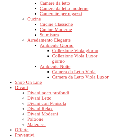
Camere da letto
Camere da letto moderne
Camerette per ragazzi
Cucine
Cucine Classiche
Cucine Moderne
Su misura
Arredamento Elegante
Ambiente Giorno
Collezione Viola giorno
Collezione Viola Luxor
giorno
Ambiente Notte
Camera da Letto Viola
Camera da Letto Viola Luxor
Shop On Line
Divani
Divani poco profondi
Divani Letto
Divani con Penisola
Divani Relax
Divani Moderni
Poltrone
Materassi
Offerte
Preventivi