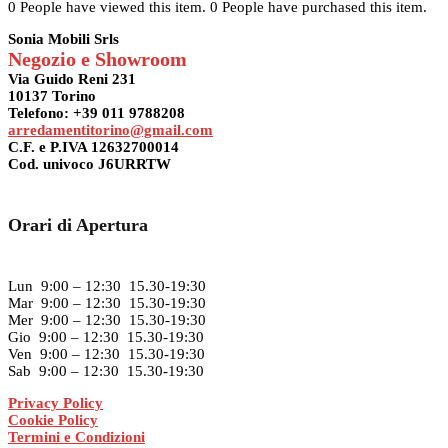
0 People have viewed this item.
0 People have purchased this item.
era:
è:
3.549,00€.
3.349,00€.
Sonia Mobili Srls
Negozio e Showroom
Via Guido Reni 231
10137 Torino
Telefono: +39 011 9788208
arredamentitorino@gmail.com
C.F. e P.IVA 12632700014
Cod. univoco J6URRTW
Orari di Apertura
Lun 9:00 – 12:30 15.30-19:30
Mar 9:00 – 12:30 15.30-19:30
Mer 9:00 – 12:30 15.30-19:30
Gio 9:00 – 12:30 15.30-19:30
Ven 9:00 – 12:30 15.30-19:30
Sab 9:00 – 12:30 15.30-19:30
Privacy Policy
Cookie Policy
Termini e Condizioni