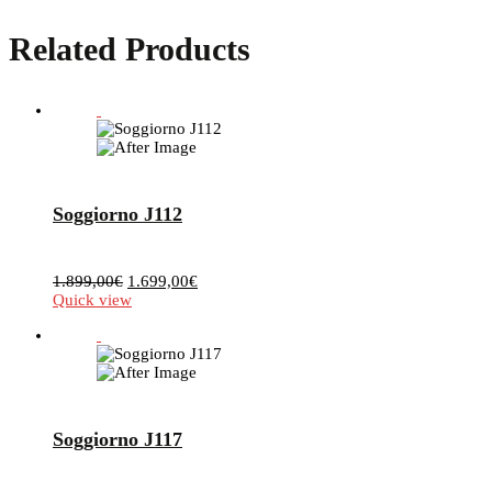
Related Products
Soggiorno J112
Il
Il
1.899,00
€
1.699,00
€
prezzo
prezzo
Quick view
originale
attuale
era:
è:
1.899,00€.
1.699,00€.
Soggiorno J117