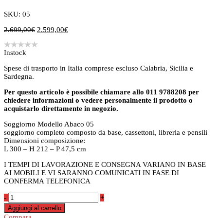
SKU: 05
Il
Il
2.699,00
€
2.599,00
€
prezzo
prezzo
originale
attuale
Instock
era:
è:
2.699,00€.
2.599,00€.
Spese di trasporto in Italia comprese escluso Calabria, Sicilia e
Sardegna.
Per questo articolo è possibile chiamare allo 011 9788208 per
chiedere informazioni o vedere personalmente il prodotto o
acquistarlo direttamente in negozio.
Soggiorno Modello Abaco 05
soggiorno completo composto da base, cassettoni, libreria e pensili
Dimensioni composizione:
L 300 – H 212 – P 47,5 cm
I TEMPI DI LAVORAZIONE E CONSEGNA VARIANO IN BASE
AI MOBILI E VI SARANNO COMUNICATI IN FASE DI
CONFERMA TELEFONICA
Soggiorno
-
+
Abaco
Aggiungi al carrello
05
Compara