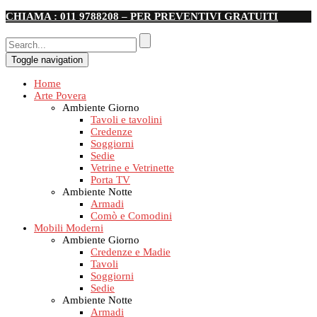
CHIAMA : 011 9788208 – PER PREVENTIVI GRATUITI
Toggle navigation
Home
Arte Povera
Ambiente Giorno
Tavoli e tavolini
Credenze
Soggiorni
Sedie
Vetrine e Vetrinette
Porta TV
Ambiente Notte
Armadi
Comò e Comodini
Mobili Moderni
Ambiente Giorno
Credenze e Madie
Tavoli
Soggiorni
Sedie
Ambiente Notte
Armadi