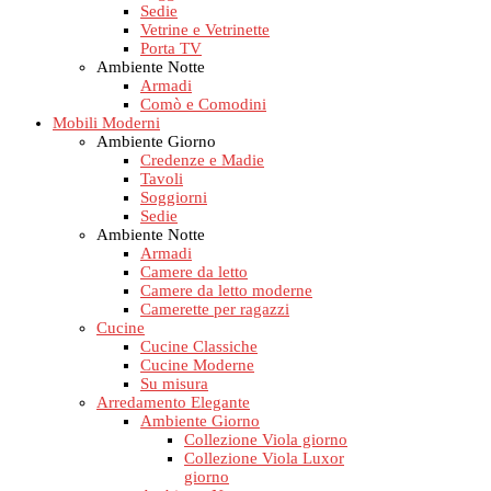
Sedie
Vetrine e Vetrinette
Porta TV
Ambiente Notte
Armadi
Comò e Comodini
Mobili Moderni
Ambiente Giorno
Credenze e Madie
Tavoli
Soggiorni
Sedie
Ambiente Notte
Armadi
Camere da letto
Camere da letto moderne
Camerette per ragazzi
Cucine
Cucine Classiche
Cucine Moderne
Su misura
Arredamento Elegante
Ambiente Giorno
Collezione Viola giorno
Collezione Viola Luxor
giorno