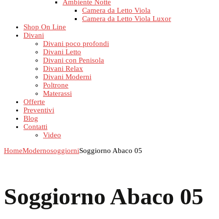
Ambiente Notte
Camera da Letto Viola
Camera da Letto Viola Luxor
Shop On Line
Divani
Divani poco profondi
Divani Letto
Divani con Penisola
Divani Relax
Divani Moderni
Poltrone
Materassi
Offerte
Preventivi
Blog
Contatti
Video
Home
Moderno
soggiorni
Soggiorno Abaco 05
Soggiorno Abaco 05