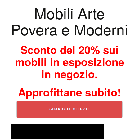
Mobili Arte
Povera e Moderni
Sconto del 20% sui
mobili in esposizione
in negozio.
Approfittane subito!
GUARDA LE OFFERTE