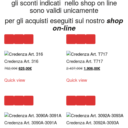
gli sconti indicati nello shop on line
sono validi unicamente
per gli acquisti eseguiti sul nostro
shop
on-line
Credenza Art. 316
Credenza Art. T717
Il
Il
Il
Il
762,00
€
2.437,00
€
625,00
€
1.906,00
€
prezzo
prezzo
prezzo
prezzo
originale
attuale
originale
attuale
Quick view
Quick view
era:
è:
era:
è:
762,00€.
625,00€.
2.437,00€.
1.906,00€.
Credenza Art. 3090A-3091A
Credenza Art. 3092A-3093A