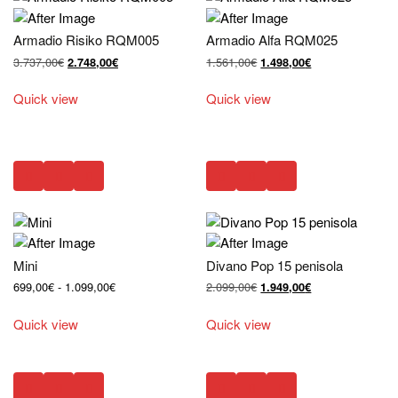
Armadio Risiko RQM005
Armadio Alfa RQM025
Il
Il
Il
Il
3.737,00
€
1.561,00
€
2.748,00
€
1.498,00
€
prezzo
prezzo
prezzo
prezzo
originale
attuale
originale
attuale
Quick view
Quick view
era:
è:
era:
è:
3.737,00€.
2.748,00€.
1.561,00€.
1.498,00€.
Mini
Divano Pop 15 penisola
Fascia
Il
Il
699,00
€
-
1.099,00
€
2.099,00
€
1.949,00
€
di
prezzo
prezzo
prezzo:
originale
attuale
Quick view
Quick view
da
era:
è:
699,00€
2.099,00€.
1.949,00€.
a
1.099,00€