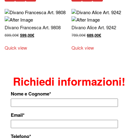
Divano Francesca Art. 9808
Divano Alice Art. 9242
Il
Il
Il
Il
699,00
€
789,00
€
599,00
€
689,00
€
prezzo
prezzo
prezzo
prezzo
originale
attuale
originale
attuale
Quick view
Quick view
era:
è:
era:
è:
699,00€.
599,00€.
789,00€.
689,00€.
Richiedi informazioni!
Nome e Cognome
*
Email
*
Telefono
*