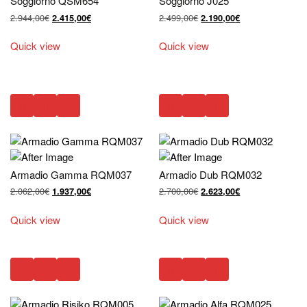
Soggiorno QSM654
Soggiorno J025
Il
Il
Il
Il
2.944,00
€
2.499,00
€
2.415,00
€
2.190,00
€
prezzo
prezzo
prezzo
prezzo
originale
attuale
originale
attuale
Quick view
Quick view
era:
è:
era:
è:
2.944,00€.
2.415,00€.
2.499,00€.
2.190,00€.
Armadio Gamma RQM037
Armadio Dub RQM032
Il
Il
Il
Il
2.062,00
€
2.700,00
€
1.937,00
€
2.623,00
€
prezzo
prezzo
prezzo
prezzo
originale
attuale
originale
attuale
Quick view
Quick view
era:
è:
era:
è:
2.062,00€.
1.937,00€.
2.700,00€.
2.623,00€.