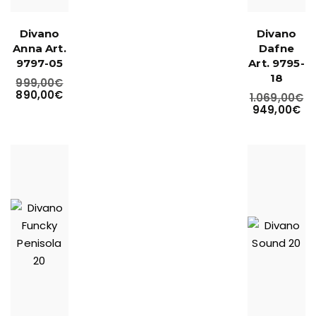
Divano
Divano
Anna Art.
Dafne
9797-05
Art. 9795-
18
999,00
€
890,00
€
1.069,00
€
949,00
€