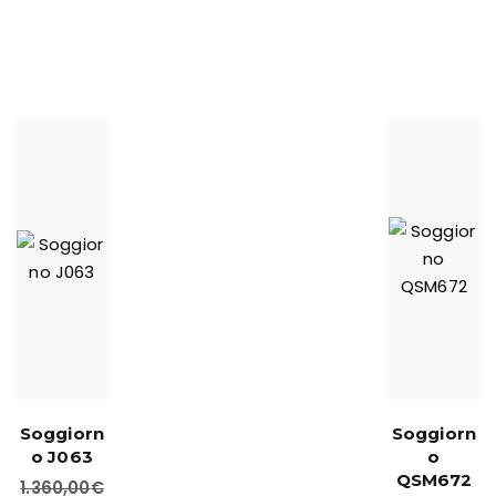
Soggiorn
Soggiorn
o J063
o
QSM672
1.360,00
€