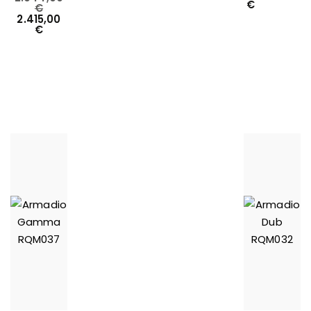
€
€
2.415,00
€