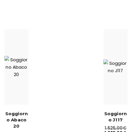
Soggiorn
Soggiorn
o Abaco
o J117
20
1.525,00
€