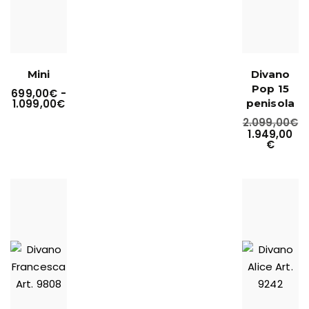
Mini
Divano
Pop 15
699,00
€
-
1.099,00
€
penisola
2.099,00
€
1.949,00
€