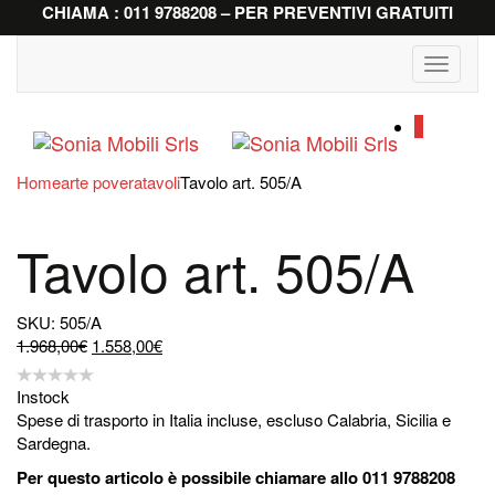
CHIAMA : 011 9788208 – PER PREVENTIVI GRATUITI
Toggle
navigati
0
Home
arte povera
tavoli
Tavolo art. 505/A
Tavolo art. 505/A
SKU: 505/A
Il
Il
1.968,00
€
1.558,00
€
prezzo
prezzo
originale
attuale
Instock
era:
è:
Spese di trasporto in Italia incluse, escluso Calabria, Sicilia e
1.968,00€.
1.558,00€.
Sardegna.
Per questo articolo è possibile chiamare allo 011 9788208