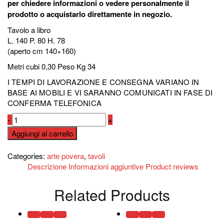
per chiedere informazioni o vedere personalmente il
prodotto o acquistarlo direttamente in negozio.
Tavolo a libro
L. 140 P. 80 H. 78
(aperto cm 140×160)
Metri cubi 0,30 Peso Kg 34
I TEMPI DI LAVORAZIONE E CONSEGNA VARIANO IN
BASE AI MOBILI E VI SARANNO COMUNICATI IN FASE DI
CONFERMA TELEFONICA
Tavolo
-
+
art.
Aggiungi al carrello
505/A
Compara
quantità
Categories:
arte povera
,
tavoli
Descrizione
Informazioni aggiuntive
Product reviews
Related Products