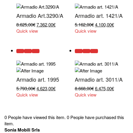
Armadio Art.3290/A
Armadio art. 1421/A
Il
Il
Il
Il
8.625,00
€
7.362,00
€
5.162,00
€
4.100,00
€
prezzo
prezzo
prezzo
prezzo
Quick view
Quick view
originale
attuale
originale
attuale
era:
è:
era:
è:
8.625,00€.
7.362,00€.
5.162,00€.
4.100,00€
Armadio art. 1995
Armadio art. 3011/A
Il
Il
Il
Il
5.793,00
€
4.623,00
€
8.668,00
€
6.475,00
€
prezzo
prezzo
prezzo
prezzo
Quick view
Quick view
originale
attuale
originale
attuale
era:
è:
era:
è:
5.793,00€.
4.623,00€.
8.668,00€.
6.475,00€
0 People have viewed this item.
0 People have purchased this
item.
Sonia Mobili Srls