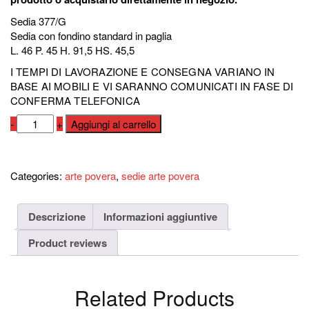
Sedia 377/G
Sedia con fondino standard in paglia
L. 46 P. 45 H. 91,5 HS. 45,5
I TEMPI DI LAVORAZIONE E CONSEGNA VARIANO IN
BASE AI MOBILI E VI SARANNO COMUNICATI IN FASE DI
CONFERMA TELEFONICA
Sedia
-
+
Aggiungi al carrello
Art.
377/G
Compara
quantità
Categories:
arte povera
,
sedie arte povera
Descrizione
Informazioni aggiuntive
Product reviews
Related Products