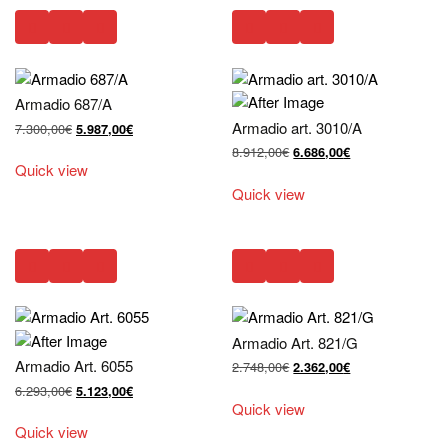
Armadio 687/A
Armadio art. 3010/A
Il
Il
7.300,00
€
5.987,00
€
prezzo
prezzo
Il
Il
8.912,00
€
6.686,00
€
originale
attuale
Quick view
prezzo
prezzo
era:
è:
originale
attuale
Quick view
7.300,00€.
5.987,00€.
era:
è:
8.912,00€.
6.686,00€.
Armadio Art. 821/G
Armadio Art. 6055
Il
Il
2.748,00
€
2.362,00
€
prezzo
prezzo
Il
Il
6.293,00
€
5.123,00
€
originale
attuale
Quick view
prezzo
prezzo
era:
è:
originale
attuale
Quick view
2.748,00€.
2.362,00€.
era:
è: