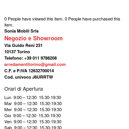
6.293,00€.
5.123,00€.
0 People have viewed this item.
0 People have purchased this
item.
Sonia Mobili Srls
Negozio e Showroom
Via Guido Reni 231
10137 Torino
Telefono: +39 011 9788208
arredamentitorino@gmail.com
C.F. e P.IVA 12632700014
Cod. univoco J6URRTW
Orari di Apertura
Lun 9:00 – 12:30 15.30-19:30
Mar 9:00 – 12:30 15.30-19:30
Mer 9:00 – 12:30 15.30-19:30
Gio 9:00 – 12:30 15.30-19:30
Ven 9:00 – 12:30 15.30-19:30
Sab 9:00 – 12:30 15.30-19:30