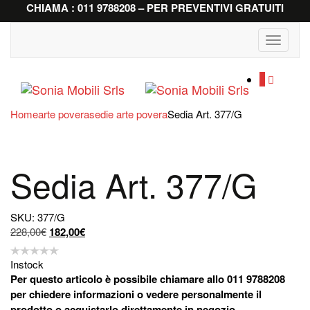
CHIAMA : 011 9788208 – PER PREVENTIVI GRATUITI
Toggle
navigati
0
Home
arte povera
sedie arte povera
Sedia Art. 377/G
Sedia Art. 377/G
SKU: 377/G
Il
Il
228,00
€
182,00
€
prezzo
prezzo
originale
attuale
Instock
era:
è:
Per questo articolo è possibile chiamare allo 011 9788208
228,00€.
182,00€.
per chiedere informazioni o vedere personalmente il
prodotto o acquistarlo direttamente in negozio.