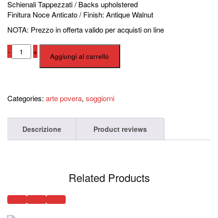
Schienali Tappezzati / Backs upholstered
Finitura Noce Anticato / Finish: Antique Walnut
NOTA: Prezzo in offerta valido per acquisti on line
Parete
-
+
Aggiungi al carrello
Soggiorno
Composizione
n.
48
Compara
Categories:
arte povera
,
soggiorni
quantità
Descrizione
Product reviews
Related Products