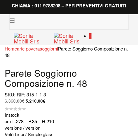
CHIAMA : 011 9788208 – PER PREVENTIVI GRATUITI
Toggle
navigation
0
Home
arte povera
soggiorni
Parete Soggiorno Composizione n.
48
Parete Soggiorno
Composizione n. 48
SKU: RIF: 315-1-1-3
Il
Il
6.360,00
€
5.210,00
€
prezzo
prezzo
originale
attuale
Instock
era:
è:
cm L.278 – P.35 – H.210
6.360,00€.
5.210,00€.
versione / version
Vetri Lisci / Simple glass