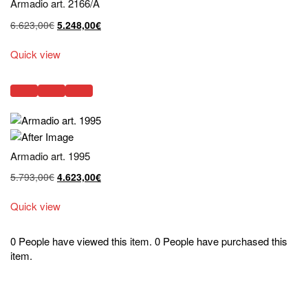
Armadio art. 2166/A
Il
Il
6.623,00
€
5.248,00
€
prezzo
prezzo
originale
attuale
Quick view
era:
è:
6.623,00€.
5.248,00€.
Armadio art. 1995
Il
Il
5.793,00
€
4.623,00
€
prezzo
prezzo
originale
attuale
Quick view
era:
è:
5.793,00€.
4.623,00€.
0 People have viewed this item.
0 People have purchased this
item.