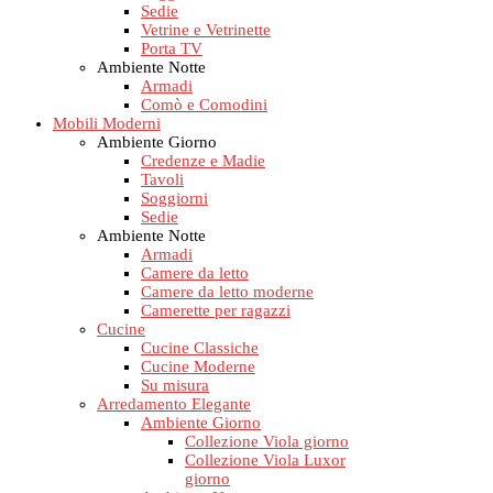
Sedie
Vetrine e Vetrinette
Porta TV
Ambiente Notte
Armadi
Comò e Comodini
Mobili Moderni
Ambiente Giorno
Credenze e Madie
Tavoli
Soggiorni
Sedie
Ambiente Notte
Armadi
Camere da letto
Camere da letto moderne
Camerette per ragazzi
Cucine
Cucine Classiche
Cucine Moderne
Su misura
Arredamento Elegante
Ambiente Giorno
Collezione Viola giorno
Collezione Viola Luxor
giorno