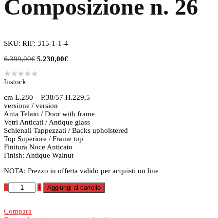
Composizione n. 26
SKU: RIF: 315-1-1-4
Il
Il
6.399,00
€
5.230,00
€
prezzo
prezzo
originale
attuale
Instock
era:
è:
6.399,00€.
5.230,00€.
cm L.280 – P.38/57 H.229,5
versione / version
Anta Telaio / Door with frame
Vetri Anticati / Antique glass
Schienali Tappezzati / Backs upholstered
Top Superiore / Frame top
Finitura Noce Anticato
Finish: Antique Walnut
NOTA: Prezzo in offerta valido per acquisti on line
Parete
-
+
Aggiungi al carrello
Soggiorno
Composizione
n.
Compara