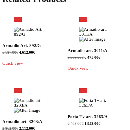
Armadio Art. 892/G
Armadio art. 3011/A
Il
Il
5.187,00
€
4.612,00
€
prezzo
prezzo
Il
Il
8.668,00
€
6.475,00
€
originale
attuale
prezzo
prezzo
Quick view
era:
è:
originale
attuale
Quick view
5.187,00€.
4.612,00€.
era:
è:
8.668,00€.
6.475,00€.
Porta Tv art. 3263/A
Armadio art. 3203/A
Il
Il
2.403,00
€
1.953,00
€
prezzo
prezzo
Il
Il
2.862,00
€
2.112,00
€