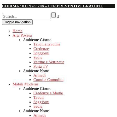
CHIAMA : 011 9788208 – PER PREVENTIVI GRATUITI
Toggle navigation
Home
Arte Povera
Ambiente Giorno
Tavoli e tavolini
Credenze
Soggiorni
Sedie
Vetrine e Vetrinette
Porta TV
Ambiente Notte
Armadi
Comò e Comodini
Mobili Moderni
Ambiente Giorno
Credenze e Madie
Tavoli
Soggiorni
Sedie
Ambiente Notte
Armadi