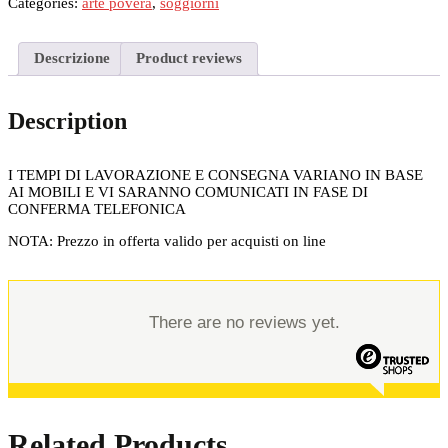
26
Categories:
arte povera
,
soggiorni
quantità
Descrizione
Product reviews
Description
I TEMPI DI LAVORAZIONE E CONSEGNA VARIANO IN BASE
AI MOBILI E VI SARANNO COMUNICATI IN FASE DI
CONFERMA TELEFONICA
NOTA: Prezzo in offerta valido per acquisti on line
There are no reviews yet.
Related Products