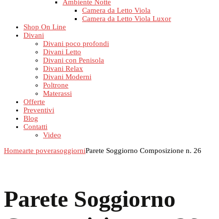
Ambiente Notte
Camera da Letto Viola
Camera da Letto Viola Luxor
Shop On Line
Divani
Divani poco profondi
Divani Letto
Divani con Penisola
Divani Relax
Divani Moderni
Poltrone
Materassi
Offerte
Preventivi
Blog
Contatti
Video
Home
arte povera
soggiorni
Parete Soggiorno Composizione n. 26
Parete Soggiorno