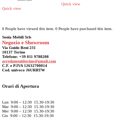
originale
attuale
prezzo
prezzo
Quick view
era:
è:
originale
attuale
Quick view
2.403,00€.
1.953,00€.
era:
è:
2.862,00€.
2.112,00€.
0 People have viewed this item.
0 People have purchased this item.
Sonia Mobili Srls
Negozio e Showroom
Via Guido Reni 231
10137 Torino
Telefono: +39 011 9788208
arredamentitorino@gmail.com
C.F. e P.IVA 12632700014
Cod. univoco J6URRTW
Orari di Apertura
Lun 9:00 – 12:30 15.30-19:30
Mar 9:00 – 12:30 15.30-19:30
Mer 9:00 – 12:30 15.30-19:30
Gio 9:00 – 12:30 15.30-19:30