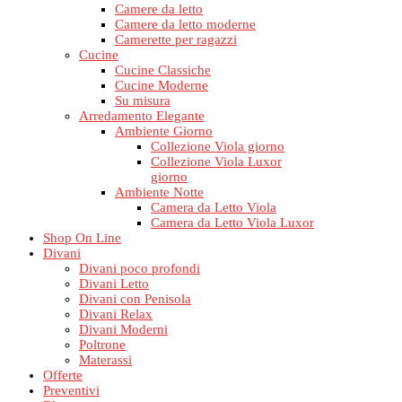
Camere da letto
Camere da letto moderne
Camerette per ragazzi
Cucine
Cucine Classiche
Cucine Moderne
Su misura
Arredamento Elegante
Ambiente Giorno
Collezione Viola giorno
Collezione Viola Luxor
giorno
Ambiente Notte
Camera da Letto Viola
Camera da Letto Viola Luxor
Shop On Line
Divani
Divani poco profondi
Divani Letto
Divani con Penisola
Divani Relax
Divani Moderni
Poltrone
Materassi
Offerte
Preventivi