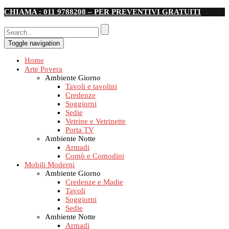
CHIAMA : 011 9788208 – PER PREVENTIVI GRATUITI
Toggle navigation
Home
Arte Povera
Ambiente Giorno
Tavoli e tavolini
Credenze
Soggiorni
Sedie
Vetrine e Vetrinette
Porta TV
Ambiente Notte
Armadi
Comò e Comodini
Mobili Moderni
Ambiente Giorno
Credenze e Madie
Tavoli
Soggiorni
Sedie
Ambiente Notte
Armadi