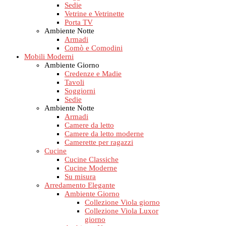
Sedie
Vetrine e Vetrinette
Porta TV
Ambiente Notte
Armadi
Comò e Comodini
Mobili Moderni
Ambiente Giorno
Credenze e Madie
Tavoli
Soggiorni
Sedie
Ambiente Notte
Armadi
Camere da letto
Camere da letto moderne
Camerette per ragazzi
Cucine
Cucine Classiche
Cucine Moderne
Su misura
Arredamento Elegante
Ambiente Giorno
Collezione Viola giorno
Collezione Viola Luxor
giorno