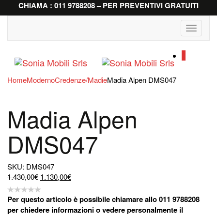
CHIAMA : 011 9788208 – PER PREVENTIVI GRATUITI
Toggle
navigati
0
Home
Moderno
Credenze/Madie
Madia Alpen DMS047
Madia Alpen
DMS047
SKU: DMS047
Il
Il
1.430,00
€
1.130,00
€
prezzo
prezzo
originale
attuale
Per questo articolo è possibile chiamare allo 011 9788208
era:
è:
per chiedere informazioni o vedere personalmente il
1.430,00€.
1.130,00€.