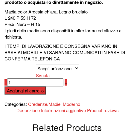
prodotto o acquistarlo direttamente in negozio.
Madia color Ardesia chiara, Legno bruciato
L 240 P 53 H 72
Piedi Nero – H 15
I piedi della madia sono disponibili in altre forme ed altezze a
richiesta.
I TEMPI DI LAVORAZIONE E CONSEGNA VARIANO IN
BASE AI MOBILI E VI SARANNO COMUNICATI IN FASE DI
CONFERMA TELEFONICA
dimensioni alpen
Svuota
Madia
-
+
Alpen
Aggiungi al carrello
DMS047
Compara
quantità
Categories:
Credenze/Madie
,
Moderno
Descrizione
Informazioni aggiuntive
Product reviews
Related Products