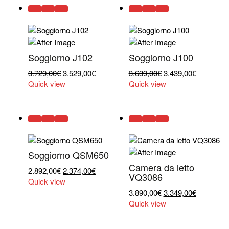
Soggiorno J102
Soggiorno J100
Il
Il
Il
Il
3.729,00
€
3.529,00
€
3.639,00
€
3.439,00
€
prezzo
prezzo
prezzo
prezzo
Quick view
Quick view
originale
attuale
originale
attuale
era:
è:
era:
è:
3.729,00€.
3.529,00€.
3.639,00€.
3.439,00€
Soggiorno QSM650
Camera da letto
Il
Il
2.892,00
€
2.374,00
€
VQ3086
prezzo
prezzo
Quick view
originale
attuale
Il
Il
3.890,00
€
3.349,00
€
era:
è:
prezzo
prezzo
Quick view
2.892,00€.
2.374,00€.
originale
attuale
era:
è: