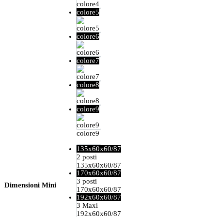
colore4
colore5
colore5
colore6
colore6
colore7
colore7
colore8
colore8
colore9
colore9
135x60x60/87
2 posti
135x60x60/87
170x60x60/87
3 posti
Dimensioni Mini
170x60x60/87
192x60x60/87
3 Maxi
192x60x60/87