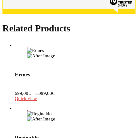
Related Products
Ermes
Fascia
699,00
€
-
1.099,00
€
di
Quick view
prezzo:
da
699,00€
a
1.099,00€
Reginaldo