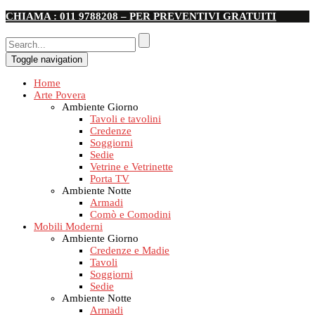
CHIAMA : 011 9788208 – PER PREVENTIVI GRATUITI
Toggle navigation
Home
Arte Povera
Ambiente Giorno
Tavoli e tavolini
Credenze
Soggiorni
Sedie
Vetrine e Vetrinette
Porta TV
Ambiente Notte
Armadi
Comò e Comodini
Mobili Moderni
Ambiente Giorno
Credenze e Madie
Tavoli
Soggiorni
Sedie
Ambiente Notte
Armadi