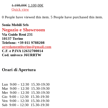
Il
Il
1.198,00
€
1.100,00
€
prezzo
prezzo
Quick view
originale
attuale
0 People have viewed this item.
5 People have purchased this item.
era:
è:
1.198,00€.
1.100,00€.
Sonia Mobili Srls
Negozio e Showroom
Via Guido Reni 231
10137 Torino
Telefono: +39 011 9788208
arredamentitorino@gmail.com
C.F. e P.IVA 12632700014
Cod. univoco J6URRTW
Orari di Apertura
Lun 9:00 – 12:30 15.30-19:30
Mar 9:00 – 12:30 15.30-19:30
Mer 9:00 – 12:30 15.30-19:30
Gio 9:00 – 12:30 15.30-19:30
Ven 9:00 – 12:30 15.30-19:30
Sab 9:00 – 12:30 15.30-19:30