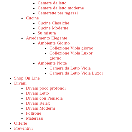
Camere da letto
Camere da letto moderne
Camerette per ragazzi
Cucine
Cucine Classiche
Cucine Moderne
Su misura
Arredamento Elegante
Ambiente Giorno
Collezione Viola giorno
Collezione Viola Luxor
giorno
Ambiente Notte
Camera da Letto Viola
Camera da Letto Viola Luxor
Shop On Line
Divani
Divani poco profondi
Divani Letto
Divani con Penisola
Divani Relax
Divani Moderni
Poltrone
Materassi
Offerte
Preventivi