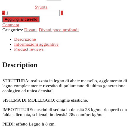
Svuota
Mini
-
+
quantità
Aggiungi al carrello
Compara
Categories:
Divani
,
Divani poco profondi
Descrizione
Informazioni aggiuntive
Product reviews
Description
STRUTTURA: realizzata in legno di abete massello, agglomerato di
legno completamente rivestito di poliuretano di ultima generazione
ecologico ad unica densita’.
SISTEMA DI MOLLEGGIO: cinghie elastiche.
IMBOTTITURE: cuscini di seduta in densità 28 kg/mc ricoperti con
falda siliconata, schienali in densità 28s comfort kg/mc.
PIEDI: effetto Legno h 8 cm.