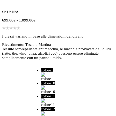
SKU: N/A
Fascia
699,00
€
-
1.099,00
€
di
prezzo:
da
I prezzi variano in base alle dimensioni del divano
699,00€
a
Rivestimento: Tessuto Martina
1.099,00€
Tessuto idrorepellente antimacchia, le macchie provocate da liquidi
(latte, the, vino, birra, alcolici ecc) possono essere eliminate
semplicemente con un panno umido.
colore1
colore1
colore10
colore10
colore11
colore11
colore12