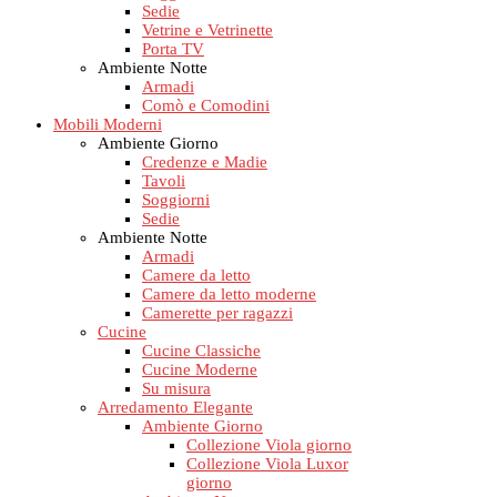
Sedie
Vetrine e Vetrinette
Porta TV
Ambiente Notte
Armadi
Comò e Comodini
Mobili Moderni
Ambiente Giorno
Credenze e Madie
Tavoli
Soggiorni
Sedie
Ambiente Notte
Armadi
Camere da letto
Camere da letto moderne
Camerette per ragazzi
Cucine
Cucine Classiche
Cucine Moderne
Su misura
Arredamento Elegante
Ambiente Giorno
Collezione Viola giorno
Collezione Viola Luxor
giorno