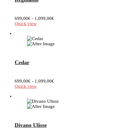
Fascia
699,00
€
-
1.099,00
€
di
Quick view
prezzo:
da
699,00€
a
1.099,00€
Cedar
Fascia
699,00
€
-
1.099,00
€
di
Quick view
prezzo:
da
699,00€
a
1.099,00€
Divano Ulisse