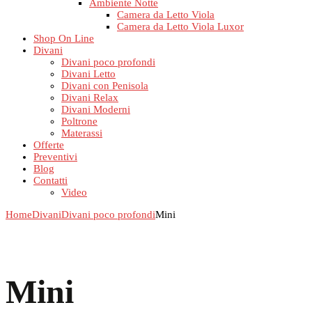
Ambiente Notte
Camera da Letto Viola
Camera da Letto Viola Luxor
Shop On Line
Divani
Divani poco profondi
Divani Letto
Divani con Penisola
Divani Relax
Divani Moderni
Poltrone
Materassi
Offerte
Preventivi
Blog
Contatti
Video
Home
Divani
Divani poco profondi
Mini
Mini