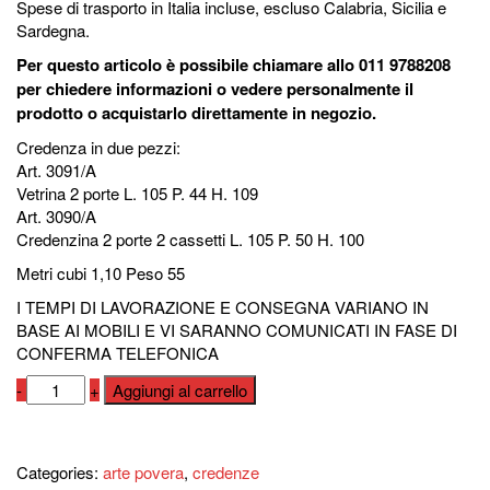
era:
è:
Spese di trasporto in Italia incluse, escluso Calabria, Sicilia e
3.237,00€.
2.362,00€.
Sardegna.
Per questo articolo è possibile chiamare allo 011 9788208
per chiedere informazioni o vedere personalmente il
prodotto o acquistarlo direttamente in negozio.
Credenza in due pezzi:
Art. 3091/A
Vetrina 2 porte L. 105 P. 44 H. 109
Art. 3090/A
Credenzina 2 porte 2 cassetti L. 105 P. 50 H. 100
Metri cubi 1,10 Peso 55
I TEMPI DI LAVORAZIONE E CONSEGNA VARIANO IN
BASE AI MOBILI E VI SARANNO COMUNICATI IN FASE DI
CONFERMA TELEFONICA
Credenza
-
+
Aggiungi al carrello
Art.
3090A-
Compara
3091A
Categories:
arte povera
,
credenze
quantità