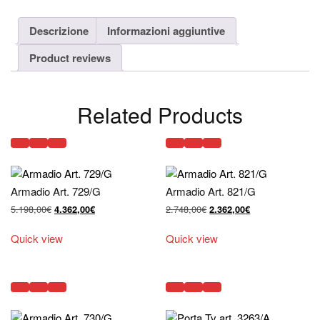
Descrizione
Informazioni aggiuntive
Product reviews
Related Products
Armadio Art. 729/G
Armadio Art. 821/G
Il
Il
Il
Il
5.198,00
€
2.748,00
€
4.362,00
€
2.362,00
€
prezzo
prezzo
prezzo
prezzo
originale
attuale
originale
attuale
Quick view
Quick view
era:
è:
era:
è:
5.198,00€.
4.362,00€.
2.748,00€.
2.362,00€.