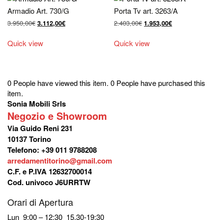
Armadio Art. 730/G
Porta Tv art. 3263/A
Il
Il
Il
Il
3.950,00
€
2.403,00
€
3.112,00
€
1.953,00
€
prezzo
prezzo
prezzo
prezzo
originale
attuale
originale
attuale
Quick view
Quick view
era:
è:
era:
è:
3.950,00€.
3.112,00€.
2.403,00€.
1.953,00€.
0 People have viewed this item.
0 People have purchased this
item.
Sonia Mobili Srls
Negozio e Showroom
Via Guido Reni 231
10137 Torino
Telefono: +39 011 9788208
arredamentitorino@gmail.com
C.F. e P.IVA 12632700014
Cod. univoco J6URRTW
Orari di Apertura
Lun 9:00 – 12:30 15.30-19:30