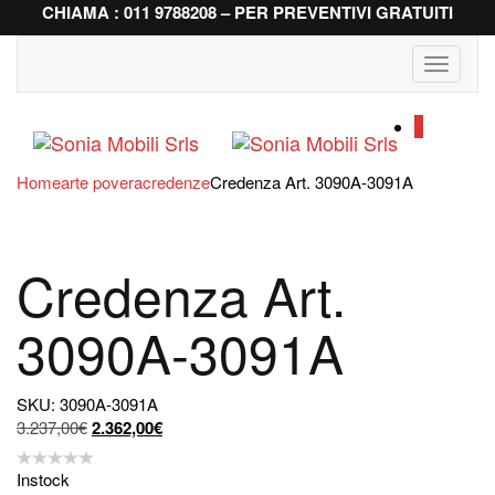
CHIAMA : 011 9788208 – PER PREVENTIVI GRATUITI
Toggle
navigati
0
Home
arte povera
credenze
Credenza Art. 3090A-3091A
Credenza Art.
3090A-3091A
SKU: 3090A-3091A
Il
Il
3.237,00
€
2.362,00
€
prezzo
prezzo
originale
attuale
Instock