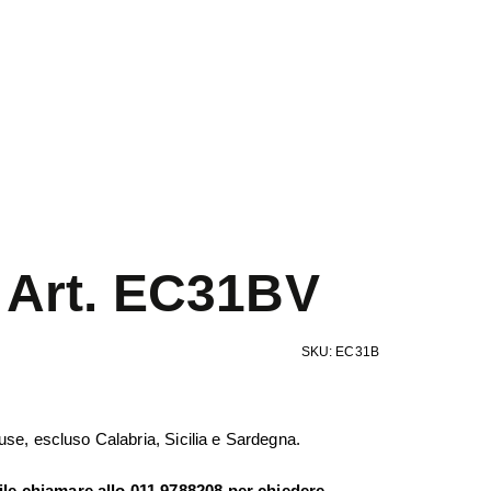
 Art. EC31BV
SKU: EC31B
cluse, escluso Calabria, Sicilia e Sardegna.
ile chiamare allo 011 9788208 per chiedere