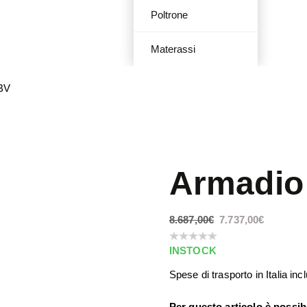
Poltrone
Materassi
1BV
Armadio
8.687,00
€
7.737,00
€
INSTOCK
Spese di trasporto in Italia in
Per questo articolo è possib