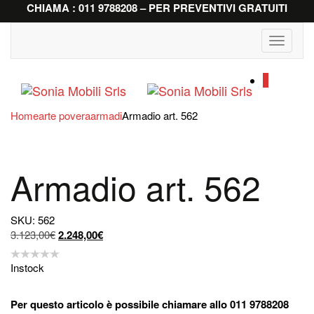
CHIAMA : 011 9788208 – PER PREVENTIVI GRATUITI
Toggle
navigati
0
Home
arte povera
armadi
Armadio art. 562
Armadio art. 562
SKU: 562
Il
Il
3.123,00
€
2.248,00
€
prezzo
prezzo
originale
attuale
Instock
era:
è:
3.123,00€.
2.248,00€.
Per questo articolo è possibile chiamare allo 011 9788208