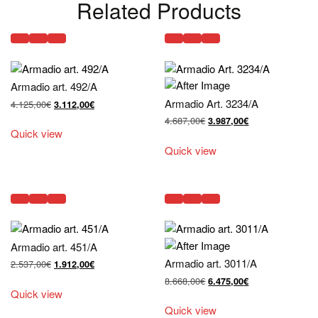
Related Products
Armadio art. 492/A
Armadio Art. 3234/A
Il
Il
4.125,00
€
3.112,00
€
prezzo
prezzo
Il
Il
4.687,00
€
3.987,00
€
originale
attuale
Quick view
prezzo
prezzo
era:
è:
originale
attuale
Quick view
4.125,00€.
3.112,00€.
era:
è:
4.687,00€.
3.987,00€.
Armadio art. 451/A
Armadio art. 3011/A
Il
Il
2.537,00
€
1.912,00
€
prezzo
prezzo
Il
Il
8.668,00
€
6.475,00
€
originale
attuale
Quick view
prezzo
prezzo
era:
è:
originale
attuale
Quick view
2.537,00€.
1.912,00€.