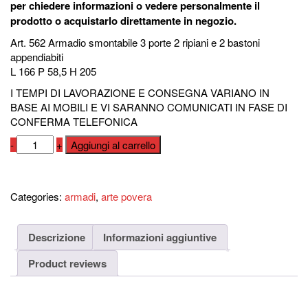
per chiedere informazioni o vedere personalmente il
prodotto o acquistarlo direttamente in negozio.
Art. 562 Armadio smontabile 3 porte 2 ripiani e 2 bastoni
appendiabiti
L 166 P 58,5 H 205
I TEMPI DI LAVORAZIONE E CONSEGNA VARIANO IN
BASE AI MOBILI E VI SARANNO COMUNICATI IN FASE DI
CONFERMA TELEFONICA
Armadio
-
+
Aggiungi al carrello
art.
562
Compara
quantità
Categories:
armadi
,
arte povera
Descrizione
Informazioni aggiuntive
Product reviews