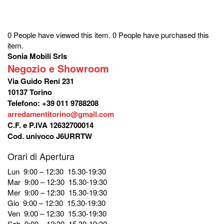
era:
è:
8.668,00€.
6.475,00€.
0 People have viewed this item.
0 People have purchased this
item.
Sonia Mobili Srls
Negozio e Showroom
Via Guido Reni 231
10137 Torino
Telefono: +39 011 9788208
arredamentitorino@gmail.com
C.F. e P.IVA 12632700014
Cod. univoco J6URRTW
Orari di Apertura
Lun 9:00 – 12:30 15.30-19:30
Mar 9:00 – 12:30 15.30-19:30
Mer 9:00 – 12:30 15.30-19:30
Gio 9:00 – 12:30 15.30-19:30
Ven 9:00 – 12:30 15.30-19:30
Sab 9:00 – 12:30 15.30-19:30