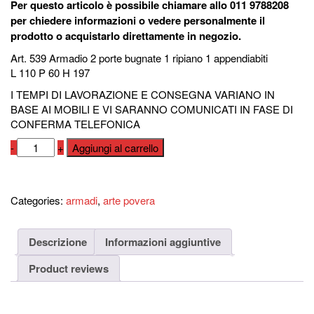
Per questo articolo è possibile chiamare allo 011 9788208
per chiedere informazioni o vedere personalmente il
prodotto o acquistarlo direttamente in negozio.
Art. 539 Armadio 2 porte bugnate 1 ripiano 1 appendiabiti
L 110 P 60 H 197
I TEMPI DI LAVORAZIONE E CONSEGNA VARIANO IN
BASE AI MOBILI E VI SARANNO COMUNICATI IN FASE DI
CONFERMA TELEFONICA
Armadio
-
+
Aggiungi al carrello
art.
539
Compara
quantità
Categories:
armadi
,
arte povera
Descrizione
Informazioni aggiuntive
Product reviews