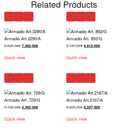
Related Products
Armadio Art.3290/A
Armadio Art. 892/G
Il
Il
Il
Il
8.625,00
€
5.187,00
€
7.362,00
€
4.612,00
€
prezzo
prezzo
prezzo
prezzo
originale
attuale
originale
attuale
Quick view
Quick view
era:
è:
era:
è:
8.625,00€.
7.362,00€.
5.187,00€.
4.612,00€.
Armadio Art. 729/G
Armadio Art.2167/A
Il
Il
Il
Il
5.198,00
€
6.225,00
€
4.362,00
€
5.237,00
€
prezzo
prezzo
prezzo
prezzo
originale
attuale
originale
attuale
Quick view
Quick view
era:
è:
era:
è:
5.198,00€.
4.362,00€.
6.225,00€.
5.237,00€.