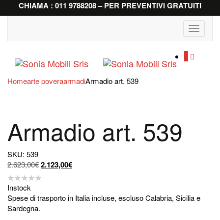
CHIAMA : 011 9788208 – PER PREVENTIVI GRATUITI
Toggle
navigati
0
Home
arte povera
armadi
Armadio art. 539
Armadio art. 539
SKU: 539
Il
Il
2.623,00
€
2.123,00
€
prezzo
prezzo
originale
attuale
Instock
era:
è:
Spese di trasporto in Italia incluse, escluso Calabria, Sicilia e
2.623,00€.
2.123,00€.
Sardegna.