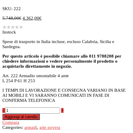
SKU: 222
Il
Il
5.748,00
€
4.362,00
€
prezzo
prezzo
originale
attuale
Instock
era:
è:
5.748,00€.
4.362,00€.
Spese di trasporto in Italia incluse, escluso Calabria, Sicilia e
Sardegna.
Per questo articolo è possibile chiamare allo 011 9788208 per
chiedere informazioni o vedere personalmente il prodotto o
acquistarlo direttamente in negozio.
Art. 222 Armadio smontabile 4 ante
L 254 P 61 H 253
I TEMPI DI LAVORAZIONE E CONSEGNA VARIANO IN BASE
AI MOBILI E VI SARANNO COMUNICATI IN FASE DI
CONFERMA TELEFONICA
Armadio
-
+
art.
Aggiungi al carrello
222
Compara
quantità
Categories:
armadi
,
arte povera