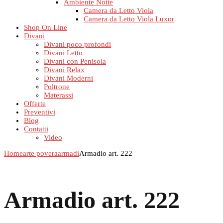
Ambiente Notte
Camera da Letto Viola
Camera da Letto Viola Luxor
Shop On Line
Divani
Divani poco profondi
Divani Letto
Divani con Penisola
Divani Relax
Divani Moderni
Poltrone
Materassi
Offerte
Preventivi
Blog
Contatti
Video
Home
arte povera
armadi
Armadio art. 222
Armadio art. 222