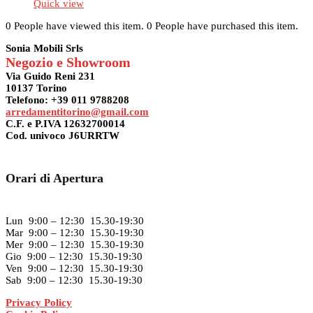
prezzo
prezzo
Quick view
originale
attuale
0 People have viewed this item.
0 People have purchased this item.
era:
è:
6.425,00€.
5.186,00€.
Sonia Mobili Srls
Negozio e Showroom
Via Guido Reni 231
10137 Torino
Telefono: +39 011 9788208
arredamentitorino@gmail.com
C.F. e P.IVA 12632700014
Cod. univoco J6URRTW
Orari di Apertura
Lun 9:00 – 12:30 15.30-19:30
Mar 9:00 – 12:30 15.30-19:30
Mer 9:00 – 12:30 15.30-19:30
Gio 9:00 – 12:30 15.30-19:30
Ven 9:00 – 12:30 15.30-19:30
Sab 9:00 – 12:30 15.30-19:30
Privacy Policy