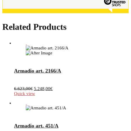
Related Products
Armadio art. 2166/A
Il
Il
6.623,00
€
5.248,00
€
prezzo
prezzo
Quick view
originale
attuale
era:
è:
6.623,00€.
5.248,00€.
Armadio art. 451/A