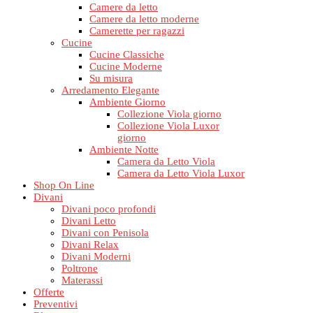
Camere da letto
Camere da letto moderne
Camerette per ragazzi
Cucine
Cucine Classiche
Cucine Moderne
Su misura
Arredamento Elegante
Ambiente Giorno
Collezione Viola giorno
Collezione Viola Luxor
giorno
Ambiente Notte
Camera da Letto Viola
Camera da Letto Viola Luxor
Shop On Line
Divani
Divani poco profondi
Divani Letto
Divani con Penisola
Divani Relax
Divani Moderni
Poltrone
Materassi
Offerte
Preventivi