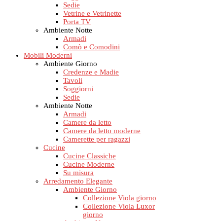
Sedie
Vetrine e Vetrinette
Porta TV
Ambiente Notte
Armadi
Comò e Comodini
Mobili Moderni
Ambiente Giorno
Credenze e Madie
Tavoli
Soggiorni
Sedie
Ambiente Notte
Armadi
Camere da letto
Camere da letto moderne
Camerette per ragazzi
Cucine
Cucine Classiche
Cucine Moderne
Su misura
Arredamento Elegante
Ambiente Giorno
Collezione Viola giorno
Collezione Viola Luxor
giorno