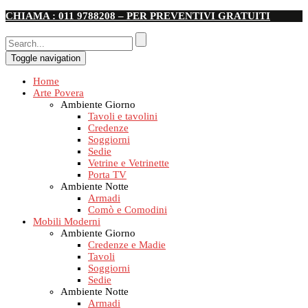
CHIAMA : 011 9788208 – PER PREVENTIVI GRATUITI
Toggle navigation
Home
Arte Povera
Ambiente Giorno
Tavoli e tavolini
Credenze
Soggiorni
Sedie
Vetrine e Vetrinette
Porta TV
Ambiente Notte
Armadi
Comò e Comodini
Mobili Moderni
Ambiente Giorno
Credenze e Madie
Tavoli
Soggiorni
Sedie
Ambiente Notte
Armadi