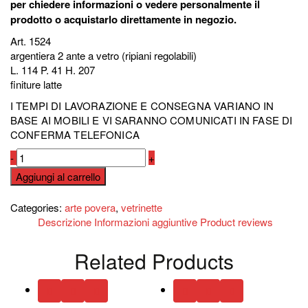
per chiedere informazioni o vedere personalmente il
prodotto o acquistarlo direttamente in negozio.
Art. 1524
argentiera 2 ante a vetro (ripiani regolabili)
L. 114 P. 41 H. 207
finiture latte
I TEMPI DI LAVORAZIONE E CONSEGNA VARIANO IN
BASE AI MOBILI E VI SARANNO COMUNICATI IN FASE DI
CONFERMA TELEFONICA
Argentiera
-
+
art.
Aggiungi al carrello
1524
Compara
quantità
Categories:
arte povera
,
vetrinette
Descrizione
Informazioni aggiuntive
Product reviews
Related Products