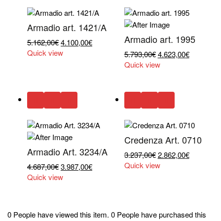
Armadio art. 1421/A
Armadio art. 1995
Il
Il
5.162,00
€
4.100,00
€
prezzo
prezzo
Quick view
Il
Il
5.793,00
€
4.623,00
€
originale
attuale
prezzo
prezzo
Quick view
era:
è:
originale
attuale
5.162,00€.
4.100,00€.
era:
è:
5.793,00€.
4.623,00€
Credenza Art. 0710
Armadio Art. 3234/A
Il
Il
3.237,00
€
2.862,00
€
prezzo
prezzo
Quick view
Il
Il
4.687,00
€
3.987,00
€
originale
attuale
prezzo
prezzo
Quick view
era:
è:
originale
attuale
3.237,00€.
2.862,00€
era:
è:
4.687,00€.
3.987,00€.
0 People have viewed this item.
0 People have purchased this