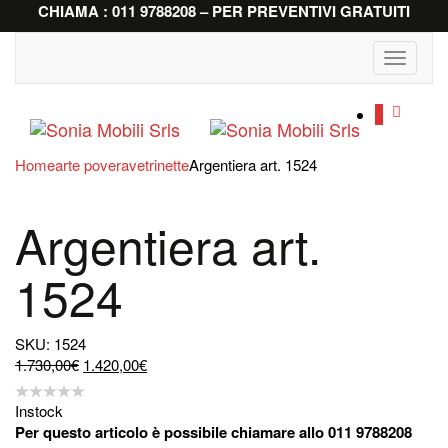
CHIAMA : 011 9788208 – PER PREVENTIVI GRATUITI
Toggle
navigati
0
Home
arte povera
vetrinette
Argentiera art. 1524
Argentiera art.
1524
SKU: 1524
Il
Il
1.730,00
€
1.420,00
€
prezzo
prezzo
originale
attuale
Instock
era:
è:
Per questo articolo è possibile chiamare allo 011 9788208
1.730,00€.
1.420,00€.