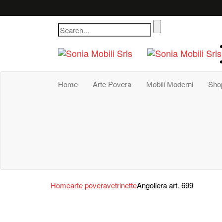
Home
Arte Povera
Mobili Moderni
Sho
Home
arte povera
vetrinette
Angoliera art. 699