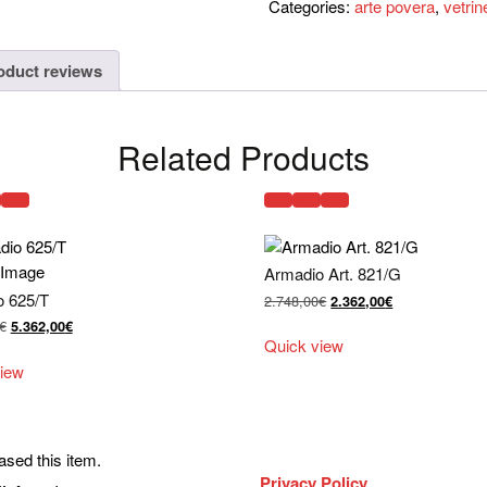
Categories:
arte povera
,
vetrin
oduct reviews
Related Products
Armadio Art. 821/G
o 625/T
Il
Il
2.748,00
€
2.362,00
€
prezzo
prezzo
Il
Il
€
5.362,00
€
originale
attuale
Quick view
prezzo
prezzo
era:
è:
originale
attuale
iew
2.748,00€.
2.362,00€.
era:
è:
7.220,00€.
5.362,00€.
sed this item.
Privacy Policy