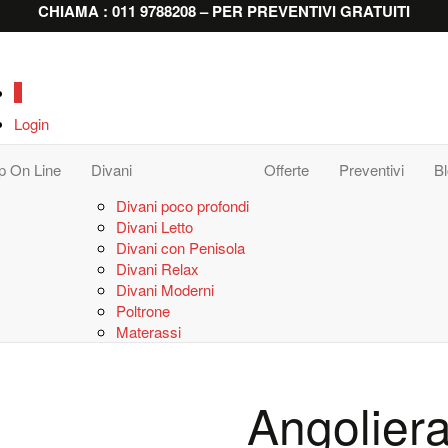
CHIAMA : 011 9788208 – PER PREVENTIVI GRATUITI
0
Login
p On Line
Divani
Offerte
Preventivi
B
Divani poco profondi
Divani Letto
Divani con Penisola
Divani Relax
Divani Moderni
Poltrone
Materassi
Angoliera