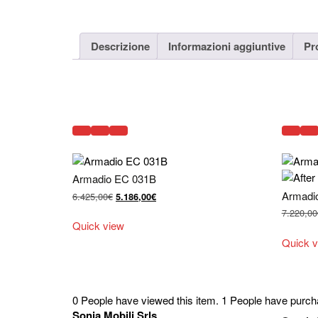
Descrizione
Informazioni aggiuntive
Pr
Armadio EC 031B
Armadi
Il
Il
6.425,00
€
5.186,00
€
prezzo
prezzo
7.220,00
originale
attuale
Quick view
era:
è:
Quick v
6.425,00€.
5.186,00€.
0 People have viewed this item.
1 People have purcha
Sonia Mobili Srls