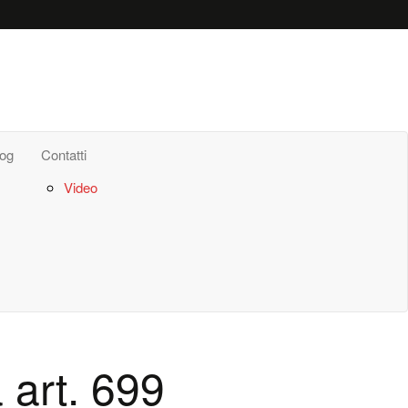
log
Contatti
Video
 art. 699