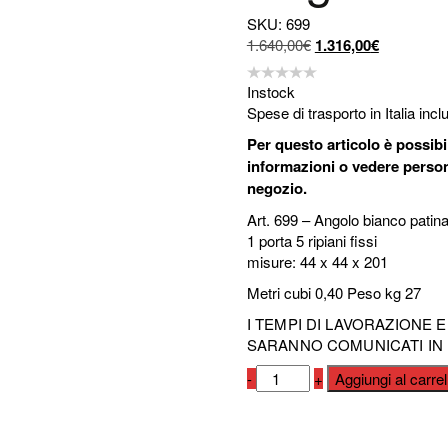
SKU: 699
Il
Il
1.640,00
€
1.316,00
€
prezzo
prezzo
originale
attuale
Instock
era:
è:
Spese di trasporto in Italia inc
1.640,00€.
1.316,00€.
Per questo articolo è possib
informazioni o vedere person
negozio.
Art. 699 – Angolo bianco patina
1 porta 5 ripiani fissi
misure: 44 x 44 x 201
Metri cubi 0,40 Peso kg 27
I TEMPI DI LAVORAZIONE E
SARANNO COMUNICATI IN
Angoliera
-
+
Aggiungi al carrel
art.
699
Compara
quantità