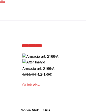
ette
Armadio art. 2166/A
Il
Il
6.623,00
€
5.248,00
€
prezzo
prezzo
originale
attuale
Quick view
era:
è:
6.623,00€.
5.248,00€.
Sonia Mobili Srls