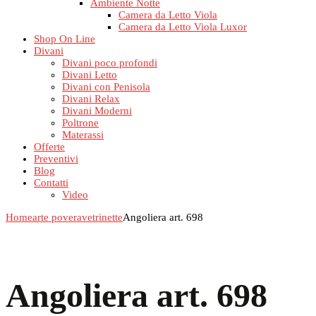
Ambiente Notte
Camera da Letto Viola
Camera da Letto Viola Luxor
Shop On Line
Divani
Divani poco profondi
Divani Letto
Divani con Penisola
Divani Relax
Divani Moderni
Poltrone
Materassi
Offerte
Preventivi
Blog
Contatti
Video
Home
arte povera
vetrinette
Angoliera art. 698
Angoliera art. 698