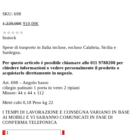
SKU: 698
Il
Il
1.220,00
€
910,00
€
prezzo
prezzo
originale
attuale
Instock
era:
è:
1.220,00€.
910,00€.
Spese di trasporto in Italia incluse, escluso Calabria, Sicilia e
Sardegna.
Per questo articolo è possibile chiamare allo 011 9788208 per
chiedere informazioni o vedere personalmente il prodotto o
acquistarlo direttamente in negozio.
Art. 698 – Angolo basso
ciliegio patinato 1 porta in vetro 2 ripiani
Misure: 44 x 44 x 112
Metri cubi 0,18 Peso kg 22
I TEMPI DI LAVORAZIONE E CONSEGNA VARIANO IN BASE
AI MOBILI E VI SARANNO COMUNICATI IN FASE DI
CONFERMA TELEFONICA
Angoliera
-
+