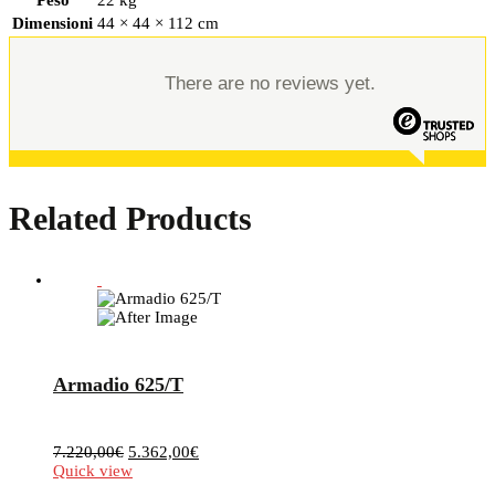
Peso
22 kg
Dimensioni
44 × 44 × 112 cm
There are no reviews yet.
Related Products
Armadio 625/T
Il
Il
7.220,00
€
5.362,00
€
prezzo
prezzo
Quick view
originale
attuale