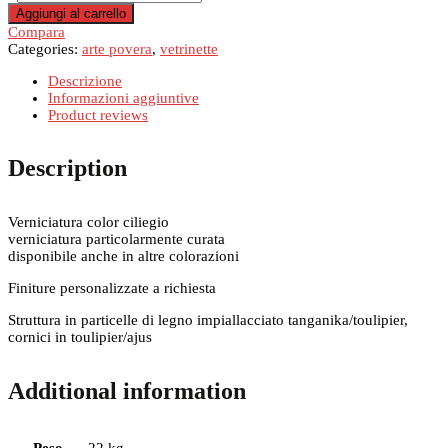
art.
Aggiungi al carrello
698
Compara
quantità
Categories:
arte povera
,
vetrinette
Descrizione
Informazioni aggiuntive
Product reviews
Description
Verniciatura color ciliegio
verniciatura particolarmente curata
disponibile anche in altre colorazioni
Finiture personalizzate a richiesta
Struttura in particelle di legno impiallacciato tanganika/toulipier,
cornici in toulipier/ajus
Additional information