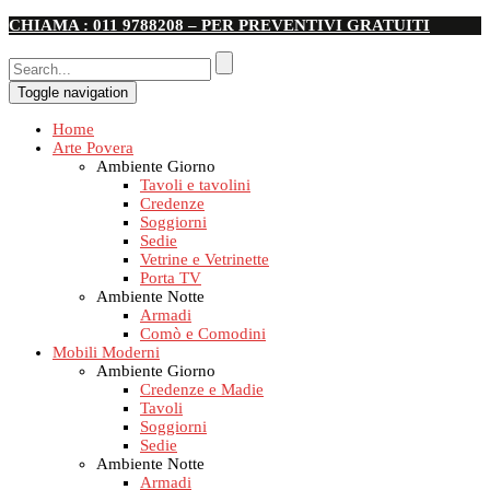
CHIAMA : 011 9788208 – PER PREVENTIVI GRATUITI
Toggle navigation
Home
Arte Povera
Ambiente Giorno
Tavoli e tavolini
Credenze
Soggiorni
Sedie
Vetrine e Vetrinette
Porta TV
Ambiente Notte
Armadi
Comò e Comodini
Mobili Moderni
Ambiente Giorno
Credenze e Madie
Tavoli
Soggiorni
Sedie
Ambiente Notte
Armadi