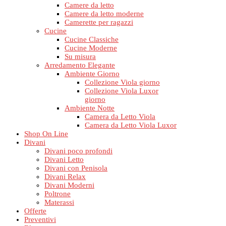
Camere da letto
Camere da letto moderne
Camerette per ragazzi
Cucine
Cucine Classiche
Cucine Moderne
Su misura
Arredamento Elegante
Ambiente Giorno
Collezione Viola giorno
Collezione Viola Luxor
giorno
Ambiente Notte
Camera da Letto Viola
Camera da Letto Viola Luxor
Shop On Line
Divani
Divani poco profondi
Divani Letto
Divani con Penisola
Divani Relax
Divani Moderni
Poltrone
Materassi
Offerte
Preventivi