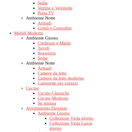
Sedie
Vetrine e Vetrinette
Porta TV
Ambiente Notte
Armadi
Comò e Comodini
Mobili Moderni
Ambiente Giorno
Credenze e Madie
Tavoli
Soggiorni
Sedie
Ambiente Notte
Armadi
Camere da letto
Camere da letto moderne
Camerette per ragazzi
Cucine
Cucine Classiche
Cucine Moderne
Su misura
Arredamento Elegante
Ambiente Giorno
Collezione Viola giorno
Collezione Viola Luxor
giorno