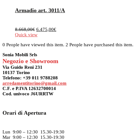
Armadio art. 3011/A
Il
Il
8.668,00
€
6.475,00
€
prezzo
prezzo
Quick view
originale
attuale
0 People have viewed this item.
2 People have purchased this item.
era:
è:
8.668,00€.
6.475,00€.
Sonia Mobili Srls
Negozio e Showroom
Via Guido Reni 231
10137 Torino
Telefono: +39 011 9788208
arredamentitorino@gmail.com
C.F. e P.IVA 12632700014
Cod. univoco J6URRTW
Orari di Apertura
Lun 9:00 – 12:30 15.30-19:30
Mar 9:00 – 12:30 15.30-19:30