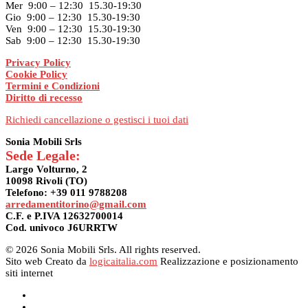
Mer 9:00 – 12:30 15.30-19:30
Gio 9:00 – 12:30 15.30-19:30
Ven 9:00 – 12:30 15.30-19:30
Sab 9:00 – 12:30 15.30-19:30
Privacy Policy
Cookie Policy
Termini e Condizioni
Diritto di recesso
Richiedi cancellazione o gestisci i tuoi dati
Sonia Mobili Srls
Sede Legale:
Largo Volturno, 2
10098 Rivoli (TO)
Telefono: +39 011 9788208
arredamentitorino@gmail.com
C.F. e P.IVA 12632700014
Cod. univoco J6URRTW
© 2026 Sonia Mobili Srls. All rights reserved.
Sito web Creato da
logicaitalia.com
Realizzazione e posizionamento
siti internet