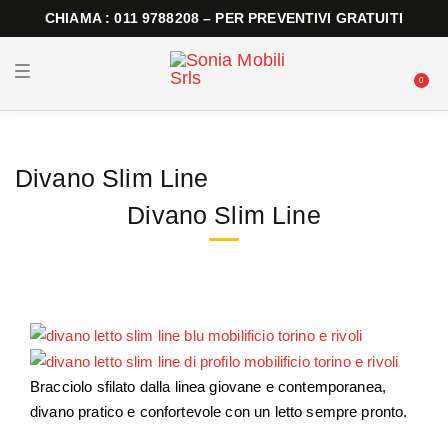
CHIAMA : 011 9788208 – PER PREVENTIVI GRATUITI
T
0
o
g
g
l
e
n
Divano Slim Line
a
v
i
Divano Slim Line
g
a
t
i
o
n
Bracciolo sfilato dalla linea giovane e contemporanea,
divano pratico e confortevole con un letto sempre pronto.