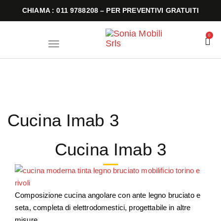
CHIAMA : 011 9788208 – PER PREVENTIVI GRATUITI
0
T
o
g
g
l
e
n
a
v
i
Cucina Imab 3
g
a
t
i
Cucina Imab 3
o
n
Composizione cucina angolare con ante legno bruciato e
seta, completa di elettrodomestici, progettabile in altre
misure.