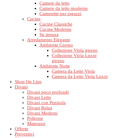
Camere da letto
Camere da letto moderne
Camerette per ragazzi
Cucine
Cucine Classiche
Cucine Moderne
Su misura
Arredamento Elegante
Ambiente Giorno
Collezione Viola giorno
Collezione Viola Luxor
giorno
Ambiente Notte
Camera da Letto Viola
Camera da Letto Viola Luxor
Shop On Line
Divani
Divani poco profondi
Divani Letto
Divani con Penisola
Divani Relax
Divani Moderni
Poltrone
Materassi
Offerte
Preventivi