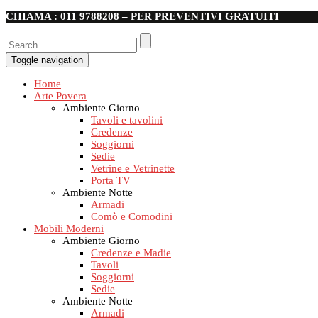
CHIAMA : 011 9788208 – PER PREVENTIVI GRATUITI
Toggle navigation
Home
Arte Povera
Ambiente Giorno
Tavoli e tavolini
Credenze
Soggiorni
Sedie
Vetrine e Vetrinette
Porta TV
Ambiente Notte
Armadi
Comò e Comodini
Mobili Moderni
Ambiente Giorno
Credenze e Madie
Tavoli
Soggiorni
Sedie
Ambiente Notte
Armadi