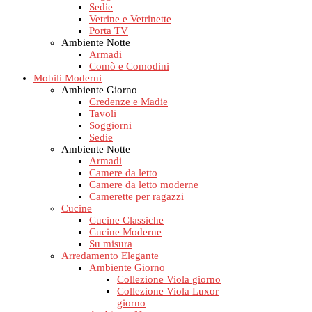
Sedie
Vetrine e Vetrinette
Porta TV
Ambiente Notte
Armadi
Comò e Comodini
Mobili Moderni
Ambiente Giorno
Credenze e Madie
Tavoli
Soggiorni
Sedie
Ambiente Notte
Armadi
Camere da letto
Camere da letto moderne
Camerette per ragazzi
Cucine
Cucine Classiche
Cucine Moderne
Su misura
Arredamento Elegante
Ambiente Giorno
Collezione Viola giorno
Collezione Viola Luxor
giorno