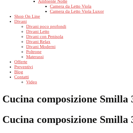
Ambiente Notte
Camera da Letto Viola
Camera da Letto Viola Luxor
Shop On Line
Divani
Divani poco profondi
Divani Letto
Divani con Penisola
Divani Relax
Divani Moderni
Poltrone
Materassi
Offerte
Preventivi
Blog
Contatti
Video
Cucina composizione Smilla 
Cucina composizione Smilla 