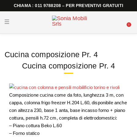
CHIAMA : 011 9788208 – PER PREVENTIVI GRATUITI
T
0
o
g
g
l
e
n
Cucina composizione Pr. 4
a
v
i
Cucina composizione Pr. 4
g
a
t
i
o
n
Composizione cucina come da foto, lunghezza 3 m, con
cappa, colonna frigo freezer H.204 L.60, disponibile anche
con altezza 230, base 1 anta, base incasso forno + piano
cottura, pensili h.72 cm, completa di elettrodomestici:
– Piano cottura Beko L.60
– Forno statico