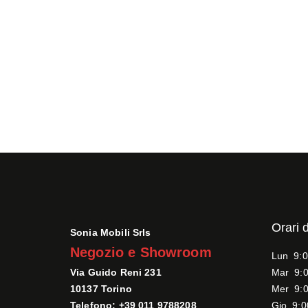
Orari 
Sonia Mobili Srls
Negozio e Showroom
Lun 9:0
Via Guido Reni 231
Mar 9:0
10137 Torino
Mer 9:0
Telefono: +39 011 9788208
Gio 9:0