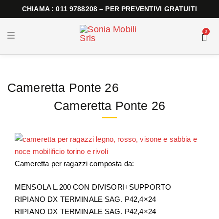
CHIAMA : 011 9788208 – PER PREVENTIVI GRATUITI
0
T
o
g
g
l
e
n
Cameretta Ponte 26
a
v
i
Cameretta Ponte 26
g
a
t
i
o
n
Cameretta per ragazzi composta da:
MENSOLA L.200 CON DIVISORI+SUPPORTO
RIPIANO DX TERMINALE SAG. P42,4×24
RIPIANO DX TERMINALE SAG. P42,4×24