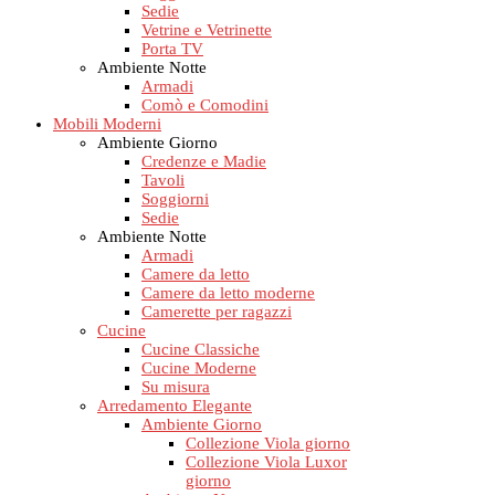
Sedie
Vetrine e Vetrinette
Porta TV
Ambiente Notte
Armadi
Comò e Comodini
Mobili Moderni
Ambiente Giorno
Credenze e Madie
Tavoli
Soggiorni
Sedie
Ambiente Notte
Armadi
Camere da letto
Camere da letto moderne
Camerette per ragazzi
Cucine
Cucine Classiche
Cucine Moderne
Su misura
Arredamento Elegante
Ambiente Giorno
Collezione Viola giorno
Collezione Viola Luxor
giorno