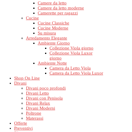
Camere da letto
Camere da letto moderne
Camerette per ragazzi
Cucine
Cucine Classiche
Cucine Moderne
Su misura
Arredamento Elegante
Ambiente Giorno
Collezione Viola giorno
Collezione Viola Luxor
giorno
Ambiente Notte
Camera da Letto Viola
Camera da Letto Viola Luxor
Shop On Line
Divani
Divani poco profondi
Divani Letto
Divani con Penisola
Divani Relax
Divani Moderni
Poltrone
Materassi
Offerte
Preventivi