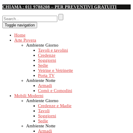
CHIAMA : 011 9788208 – PER PREVENTIVI GRATUITI
Toggle navigation
Home
Arte Povera
Ambiente Giorno
Tavoli e tavolini
Credenze
Soggiorni
Sedie
Vetrine e Vetrinette
Porta TV
Ambiente Notte
Armadi
Comò e Comodini
Mobili Moderni
Ambiente Giorno
Credenze e Madie
Tavoli
Soggiorni
Sedie
Ambiente Notte
Armadi