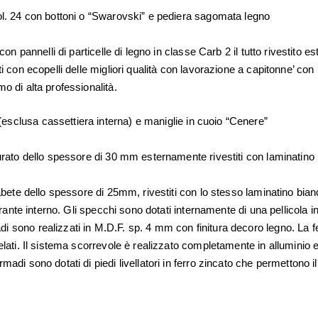
col. 24 con bottoni o “Swarovski” e pediera sagomata legno
i con pannelli di particelle di legno in classe Carb 2 il tutto rivestit
i con ecopelli delle migliori qualità con lavorazione a capitonne’ con b
o di alta professionalità.
esclusa cassettiera interna) e maniglie in cuoio “Cenere”
mburato dello spessore di 30 mm esternamente rivestiti con laminatin
i abete dello spessore di 25mm, rivestiti con lo stesso laminatino bia
n tirante interno. Gli specchi sono dotati internamente di una pellicol
di sono realizzati in M.D.F. sp. 4 mm con finitura decoro legno. La 
elati. Il sistema scorrevole è realizzato completamente in alluminio e 
madi sono dotati di piedi livellatori in ferro zincato che permettono il