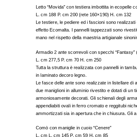
Letto “Movida” con testiera imbottita in ecopelle 
L. cm 188 P. cm 200 (rete 160×190) H. cm 132
Le testiere, le pediere ed i fascioni sono realizzat
effetto Ecomalta. I pannelli tappezzati sono rivestit
mano nel rispetto della maestria artigianale sinonim
Armadio 2 ante scorrevoli con specchi “Fantasy” (
L. cm 277,5 P. cm 70 H. cm 250
Tutta la struttura è realizzata con pannelli in ta
in laminato decoro legno.
Le fasce delle ante sono realizzate in listellare d
due maniglioni in alluminio rivestito e dotati di u
armoniosamente decorati. Gli schienali degli arma
appendiabiti ovali in ferro cromato e reggitubi nich
ammortizzati sia in apertura che in chiusura. Gli ar
Comò con maniglie in cuoio “Cenere”
L. cm L. cm 145 P. cm 59 H. cm 85