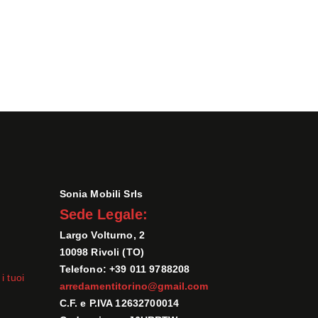
Sonia Mobili Srls
Sede Legale:
Largo Volturno, 2
10098 Rivoli (TO)
Telefono: +39 011 9788208
i tuoi
arredamentitorino@gmail.com
C.F. e P.IVA 12632700014