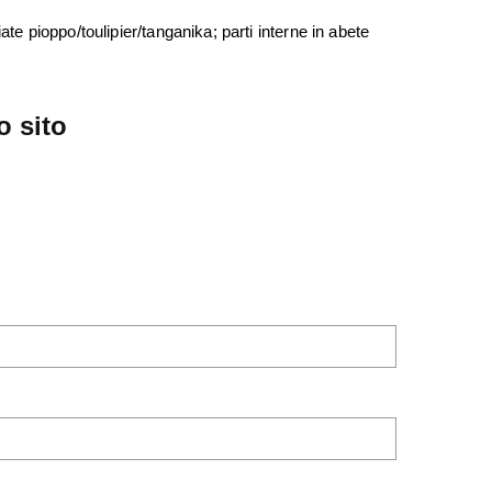
iate pioppo/toulipier/tanganika; parti interne in abete
o sito