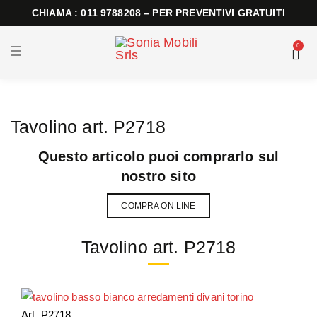
CHIAMA : 011 9788208 – PER PREVENTIVI GRATUITI
0
T
o
g
g
l
e
n
Tavolino art. P2718
a
v
i
Questo articolo puoi comprarlo sul
g
a
nostro sito
t
i
o
COMPRA ON LINE
n
Tavolino art. P2718
Art. P2718