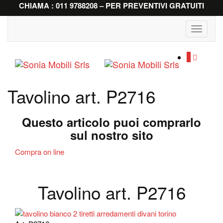
CHIAMA : 011 9788208 – PER PREVENTIVI GRATUITI
Toggle
navigati
0
Tavolino art. P2716
Questo articolo puoi comprarlo
sul nostro sito
Compra on line
Tavolino art. P2716