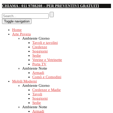
CHIAMA : 011 9788208 – PER PREVENTIVI GRATUITI
Toggle navigation
Home
Arte Povera
Ambiente Giorno
Tavoli e tavolini
Credenze
Soggiorni
Sedie
Vetrine e Vetrinette
Porta TV
Ambiente Notte
Armadi
Comò e Comodini
Mobili Moderni
Ambiente Giorno
Credenze e Madie
Tavoli
Soggiorni
Sedie
Ambiente Notte
Armadi