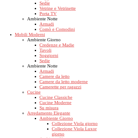
Sedie
Vetrine e Vetrinette
Porta TV
Ambiente Notte
Armadi
Comò e Comodini
Mobili Moderni
Ambiente Giorno
Credenze e Madie
Tavoli
Soggiorni
Sedie
Ambiente Notte
Armadi
Camere da letto
Camere da letto moderne
Camerette per ragazzi
Cucine
Cucine Classiche
Cucine Moderne
Su misura
Arredamento Elegante
Ambiente Giorno
Collezione Viola giorno
Collezione Viola Luxor
giorno