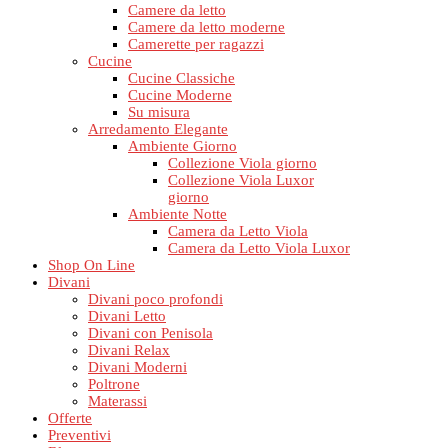
Camere da letto
Camere da letto moderne
Camerette per ragazzi
Cucine
Cucine Classiche
Cucine Moderne
Su misura
Arredamento Elegante
Ambiente Giorno
Collezione Viola giorno
Collezione Viola Luxor
giorno
Ambiente Notte
Camera da Letto Viola
Camera da Letto Viola Luxor
Shop On Line
Divani
Divani poco profondi
Divani Letto
Divani con Penisola
Divani Relax
Divani Moderni
Poltrone
Materassi
Offerte
Preventivi