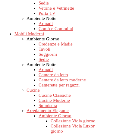
Sedie
Vetrine e Vetrinette
Porta TV
Ambiente Notte
Armadi
Comò e Comodini
Mobili Moderni
Ambiente Giorno
Credenze e Madie
Tavoli
Soggiorni
Sedie
Ambiente Notte
Armadi
Camere da letto
Camere da letto moderne
Camerette per ragazzi
Cucine
Cucine Classiche
Cucine Moderne
Su misura
Arredamento Elegante
Ambiente Giorno
Collezione Viola giorno
Collezione Viola Luxor
giorno