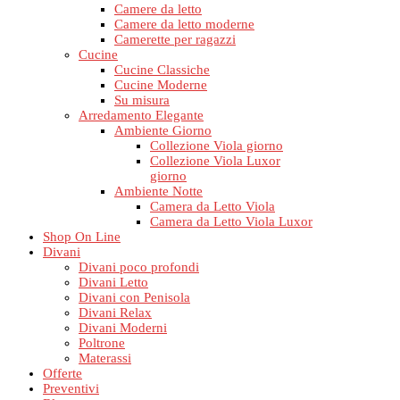
Camere da letto
Camere da letto moderne
Camerette per ragazzi
Cucine
Cucine Classiche
Cucine Moderne
Su misura
Arredamento Elegante
Ambiente Giorno
Collezione Viola giorno
Collezione Viola Luxor
giorno
Ambiente Notte
Camera da Letto Viola
Camera da Letto Viola Luxor
Shop On Line
Divani
Divani poco profondi
Divani Letto
Divani con Penisola
Divani Relax
Divani Moderni
Poltrone
Materassi
Offerte
Preventivi