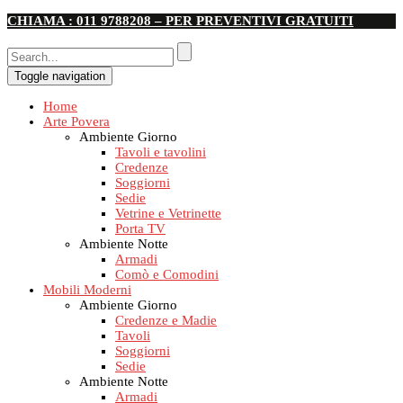
CHIAMA : 011 9788208 – PER PREVENTIVI GRATUITI
Toggle navigation
Home
Arte Povera
Ambiente Giorno
Tavoli e tavolini
Credenze
Soggiorni
Sedie
Vetrine e Vetrinette
Porta TV
Ambiente Notte
Armadi
Comò e Comodini
Mobili Moderni
Ambiente Giorno
Credenze e Madie
Tavoli
Soggiorni
Sedie
Ambiente Notte
Armadi