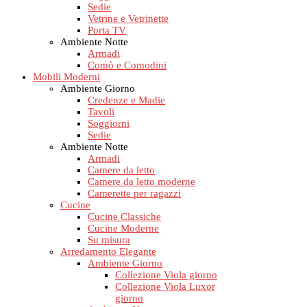
Sedie
Vetrine e Vetrinette
Porta TV
Ambiente Notte
Armadi
Comò e Comodini
Mobili Moderni
Ambiente Giorno
Credenze e Madie
Tavoli
Soggiorni
Sedie
Ambiente Notte
Armadi
Camere da letto
Camere da letto moderne
Camerette per ragazzi
Cucine
Cucine Classiche
Cucine Moderne
Su misura
Arredamento Elegante
Ambiente Giorno
Collezione Viola giorno
Collezione Viola Luxor
giorno