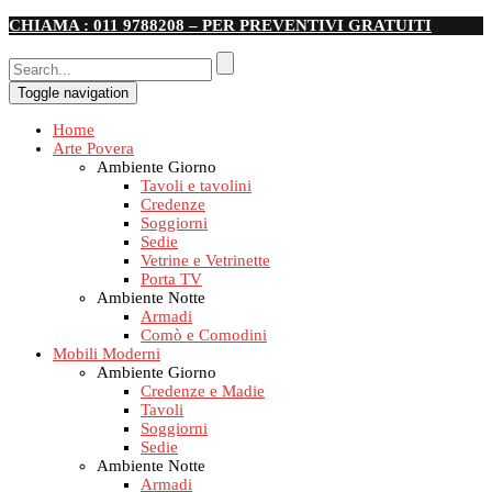
CHIAMA : 011 9788208 – PER PREVENTIVI GRATUITI
Toggle navigation
Home
Arte Povera
Ambiente Giorno
Tavoli e tavolini
Credenze
Soggiorni
Sedie
Vetrine e Vetrinette
Porta TV
Ambiente Notte
Armadi
Comò e Comodini
Mobili Moderni
Ambiente Giorno
Credenze e Madie
Tavoli
Soggiorni
Sedie
Ambiente Notte
Armadi