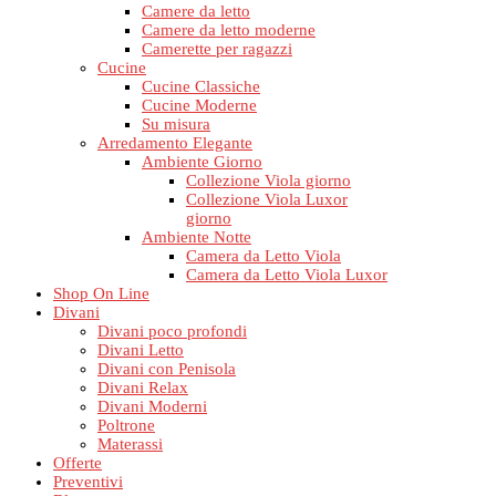
Camere da letto
Camere da letto moderne
Camerette per ragazzi
Cucine
Cucine Classiche
Cucine Moderne
Su misura
Arredamento Elegante
Ambiente Giorno
Collezione Viola giorno
Collezione Viola Luxor
giorno
Ambiente Notte
Camera da Letto Viola
Camera da Letto Viola Luxor
Shop On Line
Divani
Divani poco profondi
Divani Letto
Divani con Penisola
Divani Relax
Divani Moderni
Poltrone
Materassi
Offerte
Preventivi