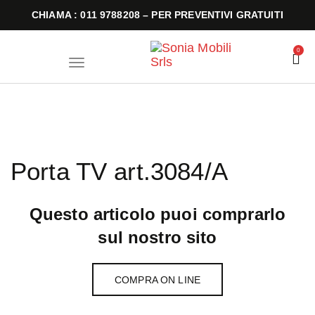
CHIAMA : 011 9788208 – PER PREVENTIVI GRATUITI
0
T
o
g
g
l
e
n
a
v
i
Porta TV art.3084/A
g
a
t
i
o
Questo articolo puoi comprarlo
n
sul nostro sito
COMPRA ON LINE