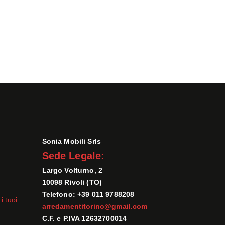
Sonia Mobili Srls
Sede Legale:
Largo Volturno, 2
10098 Rivoli (TO)
Telefono: +39 011 9788208
i tuoi
arredamentitorino@gmail.com
C.F. e P.IVA 12632700014