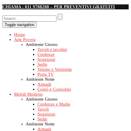
CHIAMA : 011 9788208 – PER PREVENTIVI GRATUITI
Toggle navigation
Home
Arte Povera
Ambiente Giorno
Tavoli e tavolini
Credenze
Soggiorni
Sedie
Vetrine e Vetrinette
Porta TV
Ambiente Notte
Armadi
Comò e Comodini
Mobili Moderni
Ambiente Giorno
Credenze e Madie
Tavoli
Soggiorni
Sedie
Ambiente Notte
Armadi