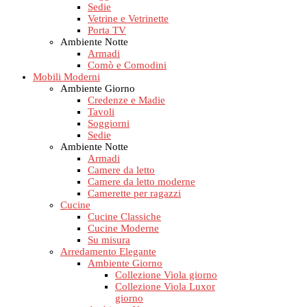
Sedie
Vetrine e Vetrinette
Porta TV
Ambiente Notte
Armadi
Comò e Comodini
Mobili Moderni
Ambiente Giorno
Credenze e Madie
Tavoli
Soggiorni
Sedie
Ambiente Notte
Armadi
Camere da letto
Camere da letto moderne
Camerette per ragazzi
Cucine
Cucine Classiche
Cucine Moderne
Su misura
Arredamento Elegante
Ambiente Giorno
Collezione Viola giorno
Collezione Viola Luxor
giorno