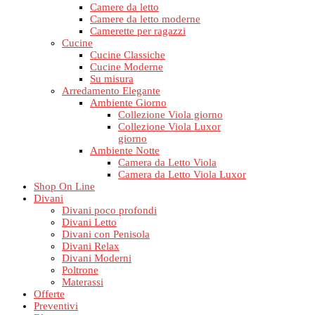
Camere da letto
Camere da letto moderne
Camerette per ragazzi
Cucine
Cucine Classiche
Cucine Moderne
Su misura
Arredamento Elegante
Ambiente Giorno
Collezione Viola giorno
Collezione Viola Luxor
giorno
Ambiente Notte
Camera da Letto Viola
Camera da Letto Viola Luxor
Shop On Line
Divani
Divani poco profondi
Divani Letto
Divani con Penisola
Divani Relax
Divani Moderni
Poltrone
Materassi
Offerte
Preventivi