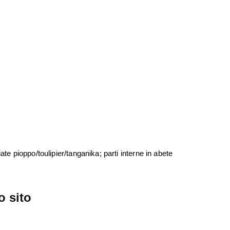
iate pioppo/toulipier/tanganika; parti interne in abete
o sito