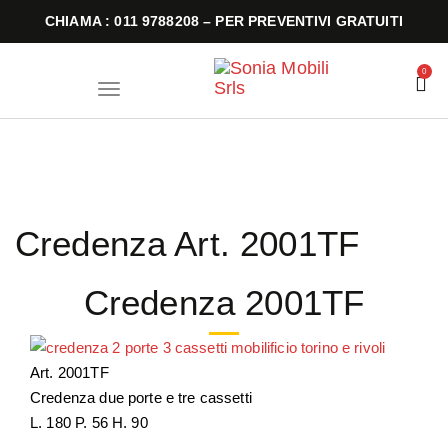
CHIAMA : 011 9788208 – PER PREVENTIVI GRATUITI
0
T
o
g
g
l
e
n
a
v
i
Credenza Art. 2001TF
g
a
t
i
Credenza 2001TF
o
n
Art. 2001TF
Credenza due porte e tre cassetti
L. 180 P. 56 H. 90