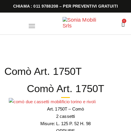
CHIAMA : 011 9788208 – PER PREVENTIVI GRATUITI
0
T
o
g
g
l
e
n
a
v
i
Comò Art. 1750T
g
a
t
i
Comò Art. 1750T
o
n
Art. 1750T – Comò
2 cassetti
Misure: L. 125 P. 52 H. 98
OPPURE