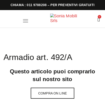
CHIAMA : 011 9788208 – PER PREVENTIVI GRATUITI
0
T
o
g
g
l
e
n
a
v
i
Armadio art. 492/A
g
a
t
i
o
Questo articolo puoi comprarlo
n
sul nostro sito
COMPRA ON LINE