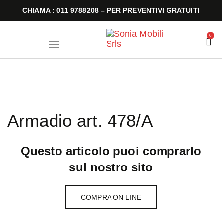
CHIAMA : 011 9788208 – PER PREVENTIVI GRATUITI
0
T
o
g
g
l
e
n
a
v
i
Armadio art. 478/A
g
a
t
i
o
Questo articolo puoi comprarlo
n
sul nostro sito
COMPRA ON LINE