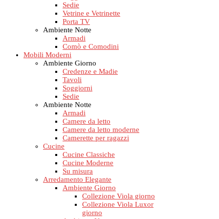
Sedie
Vetrine e Vetrinette
Porta TV
Ambiente Notte
Armadi
Comò e Comodini
Mobili Moderni
Ambiente Giorno
Credenze e Madie
Tavoli
Soggiorni
Sedie
Ambiente Notte
Armadi
Camere da letto
Camere da letto moderne
Camerette per ragazzi
Cucine
Cucine Classiche
Cucine Moderne
Su misura
Arredamento Elegante
Ambiente Giorno
Collezione Viola giorno
Collezione Viola Luxor
giorno