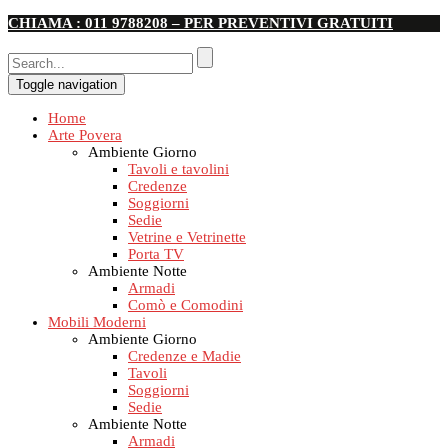
CHIAMA : 011 9788208 – PER PREVENTIVI GRATUITI
Toggle navigation
Home
Arte Povera
Ambiente Giorno
Tavoli e tavolini
Credenze
Soggiorni
Sedie
Vetrine e Vetrinette
Porta TV
Ambiente Notte
Armadi
Comò e Comodini
Mobili Moderni
Ambiente Giorno
Credenze e Madie
Tavoli
Soggiorni
Sedie
Ambiente Notte
Armadi