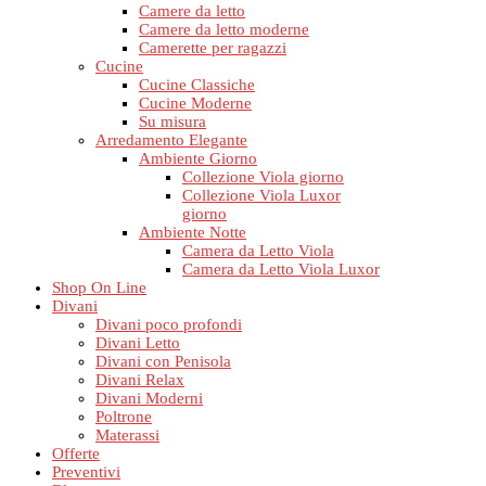
Camere da letto
Camere da letto moderne
Camerette per ragazzi
Cucine
Cucine Classiche
Cucine Moderne
Su misura
Arredamento Elegante
Ambiente Giorno
Collezione Viola giorno
Collezione Viola Luxor
giorno
Ambiente Notte
Camera da Letto Viola
Camera da Letto Viola Luxor
Shop On Line
Divani
Divani poco profondi
Divani Letto
Divani con Penisola
Divani Relax
Divani Moderni
Poltrone
Materassi
Offerte
Preventivi