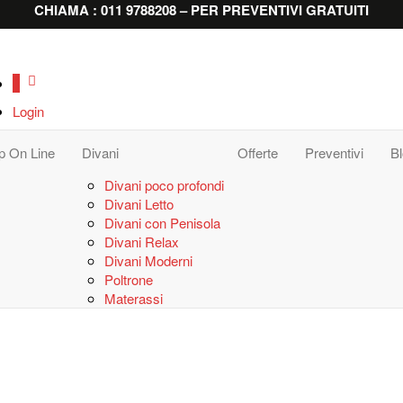
CHIAMA : 011 9788208 – PER PREVENTIVI GRATUITI
0
Login
p On Line
Divani
Offerte
Preventivi
B
Divani poco profondi
Divani Letto
Divani con Penisola
Divani Relax
Divani Moderni
Poltrone
Materassi