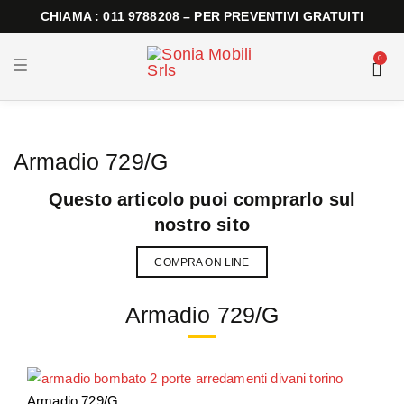
CHIAMA : 011 9788208 – PER PREVENTIVI GRATUITI
0
T
o
g
g
l
e
n
Armadio 729/G
a
v
i
Questo articolo puoi comprarlo sul
g
a
nostro sito
t
i
o
COMPRA ON LINE
n
Armadio 729/G
Armadio 729/G